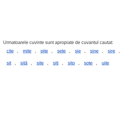
Urmatoarele cuvinte sunt apropiate de cuvantul cautat:
cite
,
mite
,
pite
,
sete
,
sie
,
sine
,
sire
,
sit
,
sită
,
site
,
siti
,
sito
,
sote
,
uite