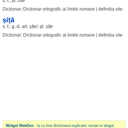
s. f., pl.
síte
Dictionar: Dictionar ortografic al limbii romane
|
definitia site
șíță
s. f., g.-d. art.
șíței
;
pl.
șíțe
Dictionar: Dictionar ortografic al limbii romane
|
definitia site
Widget WebDex
- Ia cu tine dictionarul explicativ roman in blogul,