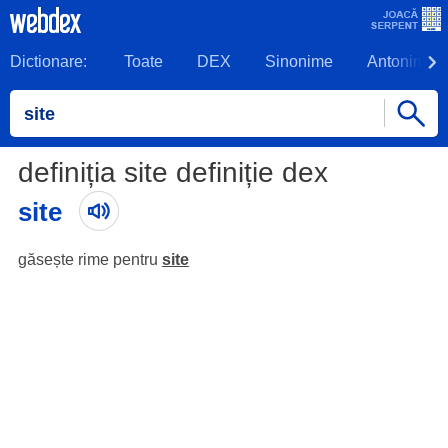
Dictionare:
Toate
DEX
Sinonime
Antonime
definiția site definiție dex
site
găsește rime pentru
site