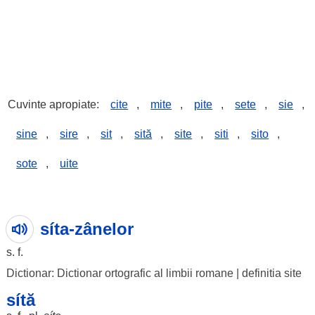
Cuvinte apropiate:
cite
,
mite
,
pite
,
sete
,
sie
,
sine
,
sire
,
sit
,
sită
,
site
,
siti
,
sito
,
sote
,
uite
síta-zânelor
s. f.
Dictionar: Dictionar ortografic al limbii romane
|
definitia site
sítă