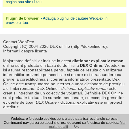
pagina sau site-ul tau!
Plugin de browser
- Adauga pluginul de cautare WebDex in
browserul tau.
Contact WebDex
Copyright (C) 2004-2026 DEX online (http://dexonline.ro).
Informatii despre licenta
Majoritatea definitiilor incluse in acest
dictionar explicativ roman
online sunt preluate din baza de definitii a
DEX Online
. Webdex nu
isi asuma responsabilitatea pentru faptele ce rezulta din utilizarea
informatiilor prezente pe acest site si nu are nici o raspundere cu
privire la corectitudinea si coerenta informatiilor prezentate. Dex
Online este transpunerea pe internet a unor dictionare de prestigiu
ale limbii romane. DEX Online -
dictionar explicativ roman
este
creat si intretinut de un colectiv de voluntari. Definitiile
DEX Online
sunt preluate textual din sursele mentionate, cu exceptia greselilor
evidente de tipar.
DEX Online
-
dictionar explicativ
este un proiect
distribuit.
Webdex.ro foloseste cookies pentru a putea afisa rezultatele corecte.
Curs valutar
|
Kurs walut
|
Pret fier vechi
Continuand navigarea pe acest site, esti de acord cu folosirea de cookies.
Mai
OK
multe detalii