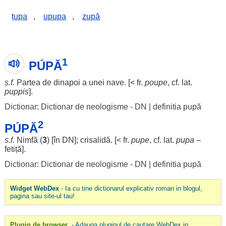
țupa
,
upupa
,
zupă
1
PÚPĂ
s.f.
Partea de dinapoi a unei
nave
. [< fr.
poupe
, cf. lat.
puppis
].
Dictionar: Dictionar de neologisme - DN
|
definitia pupă
2
PÚPĂ
s.f.
Nimfă
(
3
) [în DN];
crisalidă
. [< fr.
pupe
, cf. lat.
pupa
–
fetiță].
Dictionar: Dictionar de neologisme - DN
|
definitia pupă
Widget WebDex
- Ia cu tine dictionarul explicativ roman in blogul,
pagina sau site-ul tau!
Plugin de browser
- Adauga pluginul de cautare WebDex in