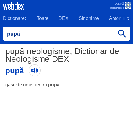
Dictionare:
Toate
DEX
Sinonime
Antonime
pupă neologisme, Dictionar de
Neologisme DEX
pupă
găsește rime pentru
pupă