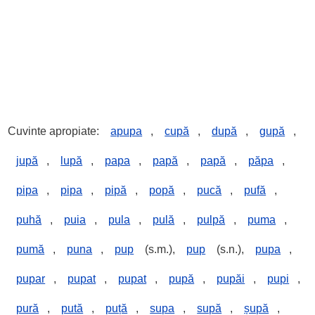
Cuvinte apropiate:
apupa
,
cupă
,
după
,
gupă
,
jupă
,
lupă
,
papa
,
papă
,
papă
,
păpa
,
pipa
,
pipa
,
pipă
,
popă
,
pucă
,
pufă
,
puhă
,
puia
,
pula
,
pulă
,
pulpă
,
puma
,
pumă
,
puna
,
pup
(s.m.),
pup
(s.n.),
pupa
,
pupar
,
pupat
,
pupat
,
pupă
,
pupăi
,
pupi
,
pură
,
pută
,
puță
,
supa
,
supă
,
șupă
,