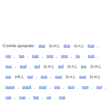
Cuvinte apropiate:
dup
(s.m.),
dup
(s.n.),
hup
,
jup
,
lup
,
pap
,
pop
,
pop
,
pu
,
pub
,
puc
,
pud
,
puf
(s.m.),
puf
(s.n.),
pui
(s.m.),
pui
(vb.),
pul
,
pun
,
pup
(s.n.),
pup
(s.m.),
pupa
,
pupă
,
pupi
,
pur
,
pus
,
puș
,
puț
,
rup
,
șup
,
țup
,
up
,
zup