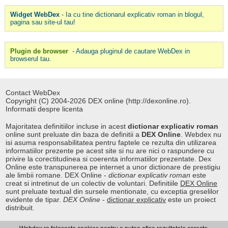
Widget WebDex
- Ia cu tine dictionarul explicativ roman in blogul,
pagina sau site-ul tau!
Plugin de browser
- Adauga pluginul de cautare WebDex in
browserul tau.
Contact WebDex
Copyright (C) 2004-2026 DEX online (http://dexonline.ro).
Informatii despre licenta
Majoritatea definitiilor incluse in acest
dictionar explicativ roman
online sunt preluate din baza de definitii a
DEX Online
. Webdex nu
isi asuma responsabilitatea pentru faptele ce rezulta din utilizarea
informatiilor prezente pe acest site si nu are nici o raspundere cu
privire la corectitudinea si coerenta informatiilor prezentate. Dex
Online este transpunerea pe internet a unor dictionare de prestigiu
ale limbii romane. DEX Online -
dictionar explicativ roman
este
creat si intretinut de un colectiv de voluntari. Definitiile
DEX Online
sunt preluate textual din sursele mentionate, cu exceptia greselilor
evidente de tipar.
DEX Online
-
dictionar explicativ
este un proiect
distribuit.