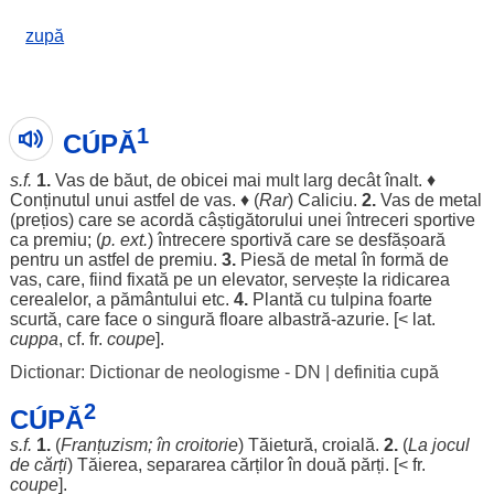
zupă
1
CÚPĂ
s.f.
1.
Vas
de băut, de obicei mai mult larg decât înalt. ♦
Conținutul
unui astfel de
vas
. ♦ (
Rar
)
Caliciu
.
2.
Vas
de
metal
(
prețios
) care se
acordă
câștigătorului unei întreceri
sportive
ca
premiu
; (
p. ext.
) întrecere
sportivă
care se desfășoară
pentru un astfel de
premiu
.
3.
Piesă
de
metal
în
formă
de
vas
, care, fiind fixată pe un
elevator
,
servește
la ridicarea
cerealelor
, a pământului etc.
4.
Plantă
cu tulpina foarte
scurtă, care face o singură floare albastră-
azurie
. [< lat.
cuppa
, cf. fr.
coupe
].
Dictionar: Dictionar de neologisme - DN
|
definitia cupă
2
CÚPĂ
s.f.
1.
(
Franțuzism; în croitorie
) Tăietură, croială.
2.
(
La jocul
de cărți
) Tăierea,
separarea
cărților în două părți. [< fr.
coupe
].