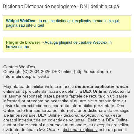
Dictionar: Dictionar de neologisme - DN
|
definitia cupă
Widget WebDex
- Ia cu tine dictionarul explicativ roman in blogul,
pagina sau site-ul tau!
Plugin de browser
- Adauga pluginul de cautare WebDex in
browserul tau.
Contact WebDex
Copyright (C) 2004-2026 DEX online (http://dexonline.ro).
Informatii despre licenta
Majoritatea definitiilor incluse in acest
dictionar explicativ roman
online sunt preluate din baza de definitii a
DEX Online
. Webdex nu
isi asuma responsabilitatea pentru faptele ce rezulta din utilizarea
informatiilor prezente pe acest site si nu are nici o raspundere cu
privire la corectitudinea si coerenta informatiilor prezentate. Dex
Online este transpunerea pe internet a unor dictionare de prestigiu
ale limbii romane. DEX Online -
dictionar explicativ roman
este
creat si intretinut de un colectiv de voluntari. Definitiile
DEX Online
sunt preluate textual din sursele mentionate, cu exceptia greselilor
evidente de tipar.
DEX Online
-
dictionar explicativ
este un proiect