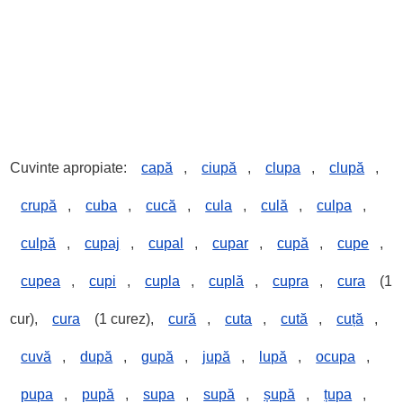
Cuvinte apropiate:
capă
,
ciupă
,
clupa
,
clupă
,
crupă
,
cuba
,
cucă
,
cula
,
culă
,
culpa
,
culpă
,
cupaj
,
cupal
,
cupar
,
cupă
,
cupe
,
cupea
,
cupi
,
cupla
,
cuplă
,
cupra
,
cura
(1
cur),
cura
(1 curez),
cură
,
cuta
,
cută
,
cuță
,
cuvă
,
după
,
gupă
,
jupă
,
lupă
,
ocupa
,
pupa
,
pupă
,
supa
,
supă
,
șupă
,
țupa
,