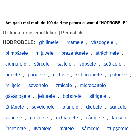
Am gasit mai mult de 100 de rime pentru cuvantul "HODROBELE"
Dictionar rime Dex Online
|
Permalink
HODROBELE:
ghilimele
,
mamele
,
vâzdogele
,
plimbărele
,
mițuvele
,
prezenturele
,
străchinele
,
ciumurele
,
sărcele
,
saltele
,
vopsele
,
scălcele
,
penele
,
pangele
,
cichele
,
schimburele
,
potorele
,
milițele
,
sovonele
,
zmicele
,
microcartele
,
găvănoșele
,
jelțurele
,
boborele
,
sfirigele
,
tărtănele
,
suveichele
,
alunele
,
djebele
,
suricele
,
varicele
,
ghizdele
,
richiabiele
,
cârligele
,
făușele
,
încetinele
,
livănțele
,
maiele
,
sâmcele
,
trupșorele