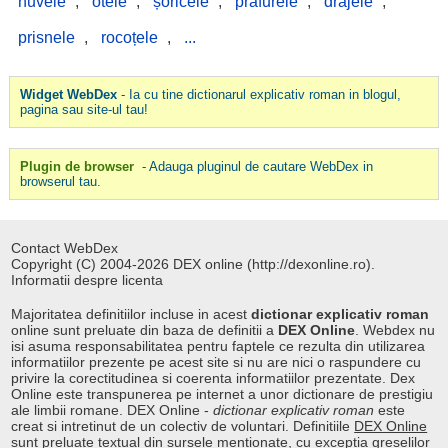
nuvele
,
otele
,
șoricele
,
prăfurele
,
drajele
,
prisnele
,
rocoțele
,
...
Widget WebDex
- Ia cu tine dictionarul explicativ roman in blogul,
pagina sau site-ul tau!
Plugin de browser
- Adauga pluginul de cautare WebDex in
browserul tau.
Contact WebDex
Copyright (C) 2004-2026 DEX online (http://dexonline.ro).
Informatii despre licenta
Majoritatea definitiilor incluse in acest
dictionar explicativ roman
online sunt preluate din baza de definitii a
DEX Online
. Webdex nu
isi asuma responsabilitatea pentru faptele ce rezulta din utilizarea
informatiilor prezente pe acest site si nu are nici o raspundere cu
privire la corectitudinea si coerenta informatiilor prezentate. Dex
Online este transpunerea pe internet a unor dictionare de prestigiu
ale limbii romane. DEX Online -
dictionar explicativ roman
este
creat si intretinut de un colectiv de voluntari. Definitiile
DEX Online
sunt preluate textual din sursele mentionate, cu exceptia greselilor