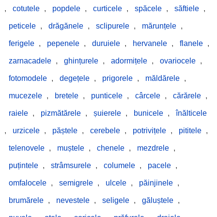
,
cotutele
,
popdele
,
curticele
,
spăcele
,
săftiele
,
peticele
,
drăgănele
,
sclipurele
,
mărunțele
,
ferigele
,
pepenele
,
duruiele
,
hervanele
,
flanele
,
zarnacadele
,
ghințurele
,
adormițele
,
ovariocele
,
fotomodele
,
degețele
,
prigorele
,
măldărele
,
mucezele
,
bretele
,
punticele
,
cârcele
,
cărărele
,
raiele
,
pizmătărele
,
șuierele
,
bunicele
,
înălticele
,
urzicele
,
păștele
,
cerebele
,
potrivițele
,
pititele
,
telenovele
,
muștele
,
chenele
,
mezdrele
,
puțintele
,
strâmsurele
,
columele
,
pacele
,
omfalocele
,
semigrele
,
ulcele
,
păinjinele
,
brumărele
,
nevestele
,
seligele
,
găluștele
,