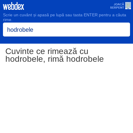
Scrie un cuvânt și apasă pe lupă sau tasta ENTER pentru a căuta
rime.
Cuvinte ce rimează cu
hodrobele, rimă hodrobele