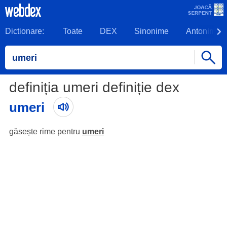
Dictionare:
Toate
DEX
Sinonime
Antonime
definiția umeri definiție dex
umeri
găsește rime pentru
umeri