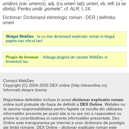
umăros
(var.
umeros
), adj. (cu umeri
lați
);
umeri,
vb. refl. (a se
sforța). Pentru
umăr
„pomete”, cf.
ALR,
I, 24.
Dictionar: Dictionarul etimologic roman - DER
|
definitia
umeri
Widget WebDex
- Ia cu tine dictionarul explicativ roman in blogul,
pagina sau site-ul tau!
Plugin de browser
- Adauga pluginul de cautare WebDex in
browserul tau.
Contact WebDex
Copyright (C) 2004-2026 DEX online (http://dexonline.ro).
Informatii despre licenta
Majoritatea definitiilor incluse in acest
dictionar explicativ roman
online sunt preluate din baza de definitii a
DEX Online
. Webdex nu
isi asuma responsabilitatea pentru faptele ce rezulta din utilizarea
informatiilor prezente pe acest site si nu are nici o raspundere cu
privire la corectitudinea si coerenta informatiilor prezentate. Dex
Online este transpunerea pe internet a unor dictionare de prestigiu
ale limbii romane. DEX Online -
dictionar explicativ roman
este