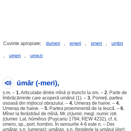
Cuvinte apropiate:
dumeri
,
emeri
,
smeri
,
umbri
,
umeri
,
umezi
úmăr (-meri),
s.m. –
1.
Articulație dintre
mînă
și trunchi la
om
. –
2.
Parte
de
îmbrăcăminte care acoperă
umărul
(1). –
3.
Pomeți,
partea
osoasă din
mijlocul
obrazului
. –
4.
Umeraș de
haine
. –
4.
Umeraș de
haine
. –
5.
Partea
proeminentă de la
leucă
. –
6.
Mîner la
ferăstrăul
de
mînă
. Mr.
(n)umir,
megl.
numir,
istr.
(r)umer.
Lat.
hŭmĕrus
(Pușcariu 1794; REW 4232), cf. it.
omero,
sp.,
port
.
hombro.
În sensurile 4-6 este n. – Der.
umărar,
s.n. (umeraș);
umăraș,
s.n. (broderie la
umărul
iilor);