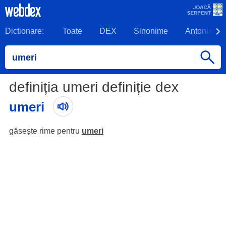
Dictionare:
Toate
DEX
Sinonime
Antonime
definiția umeri definiție dex
umeri
găsește rime pentru
umeri