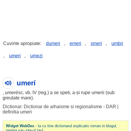
Cuvinte apropiate:
dumeri
,
emeri
,
smeri
,
umbri
,
umeri
,
umezi
umerí
,
umerésc
,
vb. IV (reg.) a se
speti
, a-și rupe
umerii
(sub
greutate mare).
Dictionar: Dictionar de arhaisme si regionalisme - DAR
|
definitia umeri
Widget WebDex
- Ia cu tine dictionarul explicativ roman in blogul,
pagina sau site-ul tau!