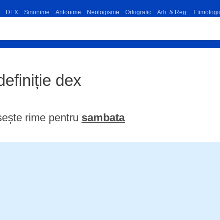
DEX
Sinonime
Antonime
Neologisme
Ortografic
Arh. & Reg.
Etimologi
definiție dex
sește rime pentru
sambata