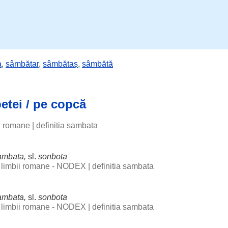
a
,
sâmbătar
,
sâmbătaș
,
sâmbătă
etei / pe copcă
ii romane
|
definitia sambata
ambata,
sl.
sonbota
al limbii romane - NODEX
|
definitia sambata
ambata,
sl.
sonbota
al limbii romane - NODEX
|
definitia sambata