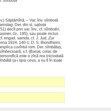
l.
sonbota
v.) Săptămînă. – Var. înv.
sîmbotă.
amstag.
Der. din sl.
sąbota
 51) decît prin var. înv., cf.
sîmbotin
,
(Vasmer,
Gr.,
195), sau
poate
inclus
f. engad.
samda
, cf. J. Jud,
Zur
iena 1924, 140-1; D. S. Blondheim,
explica
cuvîntul
rom
. Der.
sîmbătaș,
sîmbecioară,
s.f. (
Banat
,
colac
de
personifică
este o zînă
rea
(
niciodată
îmbătă
(a-i
lipsi
ceva, a nu fi în toate