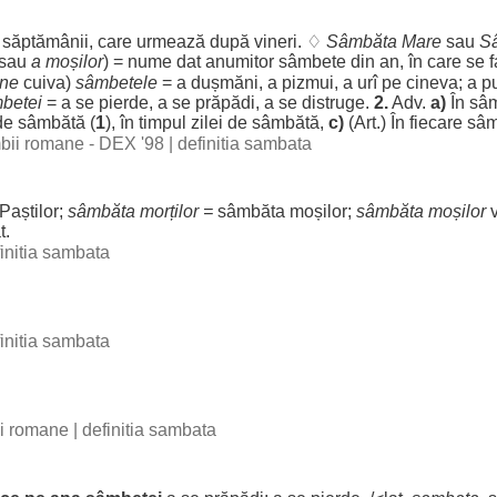
a
săptămânii
, care
urmează
după
vineri
. ♢
Sâmbăta
Mare
sau
S
sau
a
moșilor
) =
nume
dat
anumitor
sâmbete
din
an
, în care se
f
ine
cuiva)
sâmbetele
= a
dușmăni
, a
pizmui
, a
urî
pe cineva; a
p
betei
= a se
pierde
, a se
prăpădi
, a se
distruge
.
2.
Adv.
a)
În sâm
e sâmbătă (
1
), în
timpul
zilei
de sâmbătă,
c)
(
Art
.) În
fiecare
sâm
imbii romane - DEX '98
|
definitia sambata
Paștilor
;
sâmbăta
morților
=
sâmbăta
moșilor
;
sâmbăta
moșilor
v
t
.
initia sambata
initia sambata
bii romane
|
definitia sambata