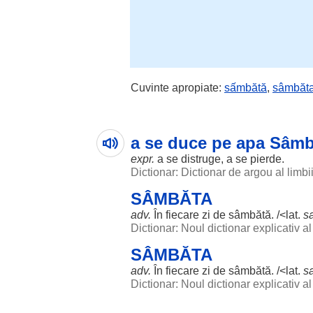
Cuvinte apropiate:
sấmbătă
,
sâmbăt
a se duce pe apa Sâmb
expr.
a se
distruge
, a se
pierde
.
Dictionar: Dictionar de argou al limb
SÂMBĂTA
adv.
În
fiecare
zi
de sâmbătă. /<lat.
s
Dictionar: Noul dictionar explicativ 
SÂMBĂTA
adv.
În
fiecare
zi
de sâmbătă. /<lat.
s
Dictionar: Noul dictionar explicativ 