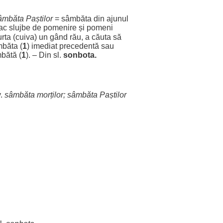
âmbăta
Paștilor
= sâmbăta din
ajunul
ac
slujbe
de
pomenire
și
pomeni
urta
(cuiva) un
gând
rău
, a
căuta
să
băta (
1
)
imediat
precedentă
sau
bătă (
1
). – Din sl.
sonbota.
.
sâmbăta
morților
; sâmbăta
Paștilor