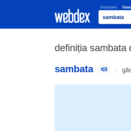
Dictionare:
Toate
definiția sambata 
sambata
gă