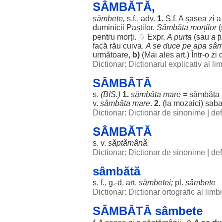
SÂMBĂTĂ,
sâmbete
,
s.f., adv.
1.
S.f. A
șasea
zi
duminicii
Paștilor
.
Sâmbăta
morților
(
pentru
morți
. ♢ Expr.
A
purta
(sau
a ț
facă
rău
cuiva.
A se
duce
pe
apa
sâm
următoare
,
b)
(Mai
ales
art
.) Într-o
zi
d
Dictionar: Dictionarul explicativ al l
SÂMBĂTĂ
s.
(
BIS
.)
1.
sâmbăta
mare
=
sâmbăta
v.
sâmbăta
mare
.
2.
(la
mozaici
)
saba
Dictionar: Dictionar de sinonime
|
def
SÂMBĂTĂ
s. v.
săptămână
.
Dictionar: Dictionar de sinonime
|
def
sâmbătă
s. f., g.-d.
art
.
sâmbetei
;
pl.
sâmbete
Dictionar: Dictionar ortografic al lim
SÂMBĂTĂ sâmbete