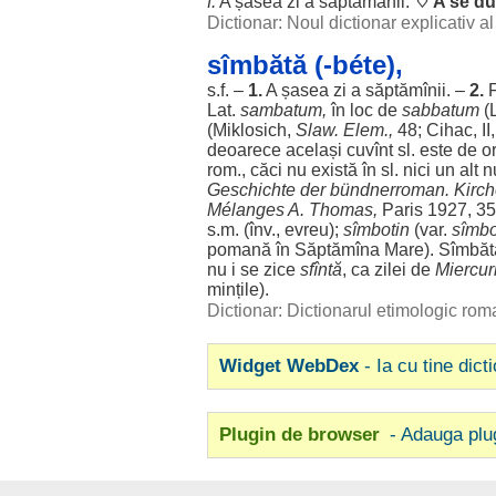
f.
A
șasea
zi
a
săptămânii
.
♢ A se
du
Dictionar: Noul dictionar explicativ 
sîmbătă (-béte),
s.f. –
1.
A
șasea
zi
a săptămînii. –
2.
Lat.
sambatum,
în
loc
de
sabbatum
(
(Miklosich,
Slaw. Elem.,
48; Cihac, I
deoarece
același
cuvînt sl. este de
o
rom
.,
căci
nu
există
în sl. nici un
alt
n
Geschichte der bündnerroman. Kirc
Mélanges A. Thomas,
Paris
1927, 35
s.m. (înv.,
evreu
);
sîmbotin
(var.
sîmbo
pomană
în Săptămîna
Mare
). Sîmbă
nu i se
zice
sfîntă
, ca
zilei
de
Miercur
mințile
).
Dictionar: Dictionarul etimologic ro
Widget WebDex
- Ia cu tine dict
Plugin de browser
- Adauga plu