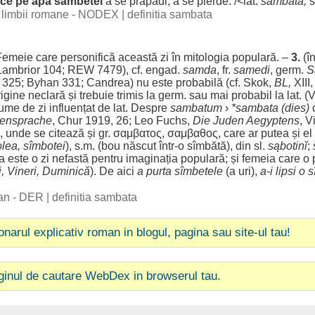
ce
pe
apa
sâmbetei
a se
prăpădi
; a se
pierde
. /<lat.
sambata,
s
al limbii romane - NODEX
|
definitia sambata
Femeie
care
personifică
această
zi
în
mitologia
populară
. –
3.
(în
Lambrior 104; REW 7479), cf. engad.
samda
, fr.
samedi
, germ.
S
I, 325; Byhan 331;
Candrea
) nu este
probabilă
(cf. Skok,
BL,
XIII,
rigine
neclară
și
trebuie
trimis
la germ. sau mai
probabil
la lat. 
ume
de
zi
influențat
de lat.
Despre
sambatum
›
*sambata (dies)
c
hensprache
, Chur 1919, 26;
Leo
Fuchs,
Die
Juden Aegyptens
, V
, unde se
citează
și gr. σαμβατος, σαμβαθος, care
ar
putea
și el
lea, sîmbotei
), s.m. (
bou
născut
într-o sîmbătă), din sl.
sąbotinĭ
;
ta este o
zi
nefastă
pentru
imaginația
populară
; și
femeia
care o
i
,
Vineri
,
Duminică
). De
aici
a
purta
sîmbetele
(a
uri
),
a-i
lipsi
o s
man - DER
|
definitia sambata
ionarul explicativ roman in blogul, pagina sau site-ul tau!
ginul de cautare WebDex in browserul tau.