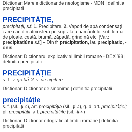
Dictionar: Marele dictionar de neologisme - MDN
|
definitia
precipitatii
PRECIPITÁȚIE,
precipitații,
s.f.
1.
Precipitare
.
2.
Vapori
de
apă
condensați
care
cad
din
atmosferă
pe
suprafața
pământului
sub
formă
de
ploaie
,
ceață
,
brumă
,
zăpadă
,
grindină
etc. [Var.:
precipitațiúne
s.f.] – Din fr.
précipitation,
lat.
precipitatio, -
onis
.
Dictionar: Dictionarul explicativ al limbii romane - DEX '98
|
definitia precipitatii
PRECIPITÁȚIE
s.
1.
v.
grabă
.
2.
v.
precipitare
.
Dictionar: Dictionar de sinonime
|
definitia precipitatii
precipitáție
s. f. (
sil
.
-ți-e
),
art
.
precipitáția
(
sil
.
-ți-a
), g.-d.
art
.
precipitáției
;
pl.
precipitáții
,
art
.
precipitáțiile
(
sil
.
-ți-i-
)
Dictionar: Dictionar ortografic al limbii romane
|
definitia
precipitatii