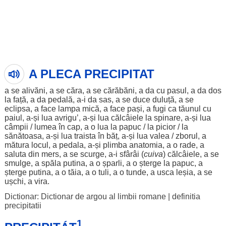
A PLECA PRECIPITAT
a se
alivăni
, a se
căra
, a se
cărăbăni
, a da cu
pasul
, a da
dos
la
față
, a da
pedală
, a-i da
sas
, a se
duce
duluță
, a se
eclipsa
, a
face
lampa
mică
, a
face
pași
, a
fugi
ca
tăunul
cu
paiul
, a-și
lua
avrigu’, a-și
lua
călcâiele
la
spinare
, a-și
lua
câmpii
/
lumea
în
cap
, a o
lua
la
papuc
/ la
picior
/ la
sănătoasa
, a-și
lua
traista
în
băț
, a-și
lua
valea
/
zborul
, a
mătura
locul
, a
pedala
, a-și
plimba
anatomia
, a o
rade
, a
saluta
din
mers
, a se
scurge
, a-i
sfârâi
(
cuiva
)
călcâiele
, a se
smulge
, a
spăla
putina
, a o
șparli
, a o
șterge
la
papuc
, a
șterge
putina
, a o
tăia
, a o
tuli
, a o
tunde
, a
usca
leșia
, a se
ușchi
, a
vira
.
Dictionar: Dictionar de argou al limbii romane
|
definitia
precipitatii
1