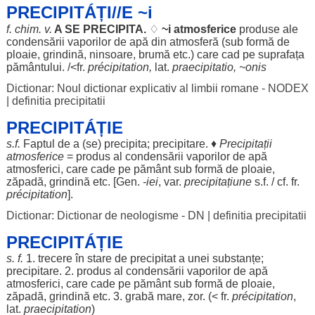
PRECIPITÁȚI//E ~i
f.
chim
. v.
A SE
PRECIPITA
.
♢
~i
atmosferice
produse
ale
condensării
vaporilor
de
apă
din
atmosferă
(sub
formă
de
ploaie
,
grindină
,
ninsoare
,
brumă
etc.) care
cad
pe
suprafața
pământului
. /<fr.
précipitation,
lat.
praecipitatio, ~onis
Dictionar: Noul dictionar explicativ al limbii romane - NODEX
|
definitia precipitatii
PRECIPITÁȚIE
s.f.
Faptul
de a (se)
precipita
;
precipitare
. ♦
Precipitații
atmosferice
=
produs
al
condensării
vaporilor
de
apă
atmosferici
, care
cade
pe
pământ
sub
formă
de
ploaie
,
zăpadă
,
grindină
etc. [
Gen
.
-
iei
, var.
precipitațiune
s.f. / cf. fr.
précipitation
].
Dictionar: Dictionar de neologisme - DN
|
definitia precipitatii
PRECIPITÁȚIE
s. f.
1.
trecere
în
stare
de
precipitat
a unei
substanțe
;
precipitare
. 2.
produs
al
condensării
vaporilor
de
apă
atmosferici
, care
cade
pe
pământ
sub
formă
de
ploaie
,
zăpadă
,
grindină
etc. 3.
grabă
mare
,
zor
. (< fr.
précipitation
,
lat.
praecipitation
)