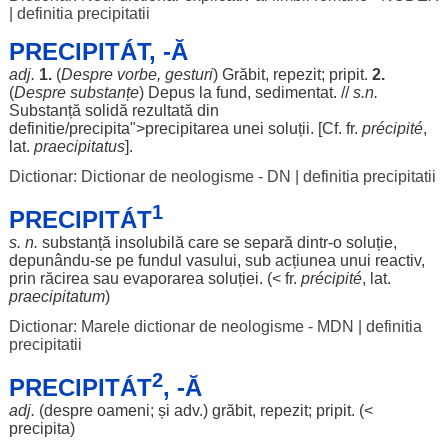
|
definitia precipitatii
PRECIPITÁT, -Ă
adj.
1.
(
Despre
vorbe
,
gesturi
)
Grăbit
,
repezit
;
pripit
.
2.
(
Despre
substanțe
)
Depus
la
fund
,
sedimentat
. //
s.n.
Substanță
solidă
rezultată
din
definitie
/precipita">
precipitarea
unei
soluții
. [Cf. fr.
précipité
,
lat.
praecipitatus
].
Dictionar: Dictionar de neologisme - DN
|
definitia precipitatii
1
PRECIPITÁT
s. n.
substanță
insolubilă
care se
separă
dintr-o
soluție
,
depunându-se pe
fundul
vasului
, sub
acțiunea
unui
reactiv
,
prin
răcirea
sau
evaporarea
soluției
. (< fr.
précipité
, lat.
praecipitatum
)
Dictionar: Marele dictionar de neologisme - MDN
|
definitia
precipitatii
2
PRECIPITÁT
, -Ă
adj.
(
despre
oameni
; și adv.)
grăbit
,
repezit
;
pripit
. (<
precipita
)