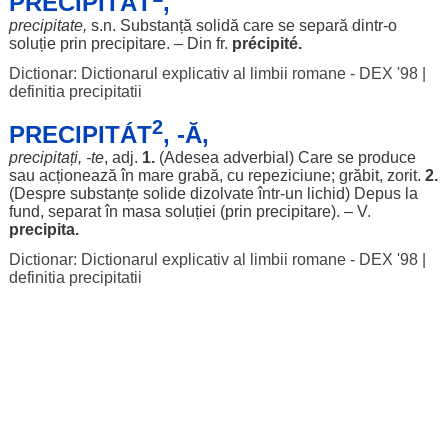
PRECIPITÁT
,
precipitate
,
s.n.
Substanță
solidă
care se
separă
dintr-o
soluție
prin
precipitare
. – Din fr.
précipité
.
Dictionar: Dictionarul explicativ al limbii romane - DEX '98
|
definitia precipitatii
2
PRECIPITÁT
, -Ă,
precipitați
, -te
, adj.
1.
(
Adesea
adverbial
) Care se
produce
sau
acționează
în
mare
grabă
, cu
repeziciune
;
grăbit
,
zorit
.
2.
(
Despre
substanțe
solide
dizolvate
într-un
lichid
)
Depus
la
fund
,
separat
în
masa
soluției
(prin
precipitare
). – V.
precipita
.
Dictionar: Dictionarul explicativ al limbii romane - DEX '98
|
definitia precipitatii