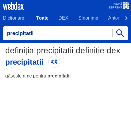
Dictionare:
Toate
DEX
Sinonime
Antonime
definiția precipitatii definiție dex
precipitatii
găsește rime pentru
precipitatii