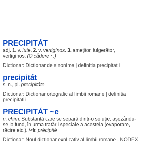
PRECIPITÁT
adj.
1.
v.
iute
.
2.
v.
vertiginos
.
3.
amețitor
,
fulgerător
,
vertiginos
.
(O
cădere
~.)
Dictionar: Dictionar de sinonime
|
definitia precipitatii
precipitát
s. n., pl.
precipitáte
Dictionar: Dictionar ortografic al limbii romane
|
definitia
precipitatii
PRECIPITÁT ~e
n.
chim
.
Substanță
care se
separă
dintr-o
soluție
, așezându-
se la
fund
, în
urma
tratării
speciale
a
acesteia
(
evaporare
,
răcire
etc.). /<fr.
précipité
Dictionar: Noul dictionar explicativ al limbii romane - NODEX