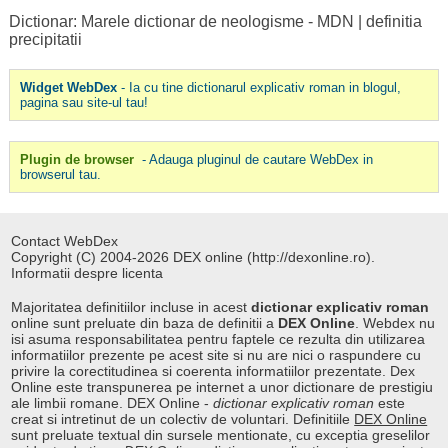
Dictionar: Marele dictionar de neologisme - MDN
|
definitia
precipitatii
Widget WebDex
- Ia cu tine dictionarul explicativ roman in blogul,
pagina sau site-ul tau!
Plugin de browser
- Adauga pluginul de cautare WebDex in
browserul tau.
Contact WebDex
Copyright (C) 2004-2026 DEX online (http://dexonline.ro).
Informatii despre licenta
Majoritatea definitiilor incluse in acest
dictionar explicativ roman
online sunt preluate din baza de definitii a
DEX Online
. Webdex nu
isi asuma responsabilitatea pentru faptele ce rezulta din utilizarea
informatiilor prezente pe acest site si nu are nici o raspundere cu
privire la corectitudinea si coerenta informatiilor prezentate. Dex
Online este transpunerea pe internet a unor dictionare de prestigiu
ale limbii romane. DEX Online -
dictionar explicativ roman
este
creat si intretinut de un colectiv de voluntari. Definitiile
DEX Online
sunt preluate textual din sursele mentionate, cu exceptia greselilor