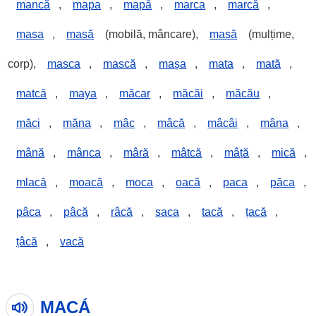
mancă
,
mapa
,
mapă
,
marca
,
marcă
,
masa
,
masă
(mobilă, mâncare),
masă
(mulțime,
corp),
masca
,
mască
,
mașa
,
mata
,
mată
,
matcă
,
maya
,
măcar
,
măcăi
,
măcău
,
măci
,
măna
,
mâc
,
mâcă
,
mâcâi
,
mâna
,
mână
,
mânca
,
mâră
,
mâtcă
,
mâță
,
mică
,
mlacă
,
moacă
,
moca
,
oacă
,
paca
,
păca
,
pâca
,
pâcă
,
râcă
,
saca
,
tacă
,
țacă
,
țâcă
,
vacă
MACÁ