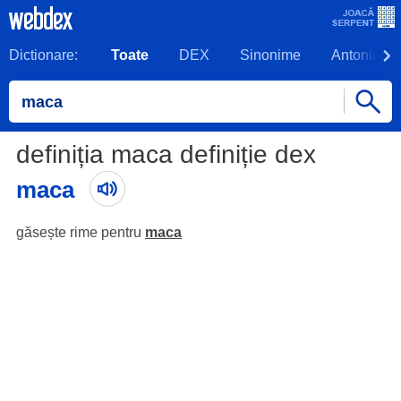
Dictionare:
Toate
DEX
Sinonime
Antonime
definiția maca definiție dex
maca
găsește rime pentru
maca