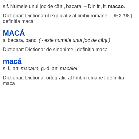
s.f.
Numele
unui
joc
de
cărți
,
bacara
. – Din fr., it.
macao.
Dictionar: Dictionarul explicativ al limbii romane - DEX '98
|
definitia maca
MACÁ
s.
bacara
,
banc
.
(~ este
numele
unui
joc
de
cărți
.)
Dictionar: Dictionar de sinonime
|
definitia maca
macá
s. f.,
art
.
macáua
,
g.-d.
art
.
macálei
Dictionar: Dictionar ortografic al limbii romane
|
definitia
maca