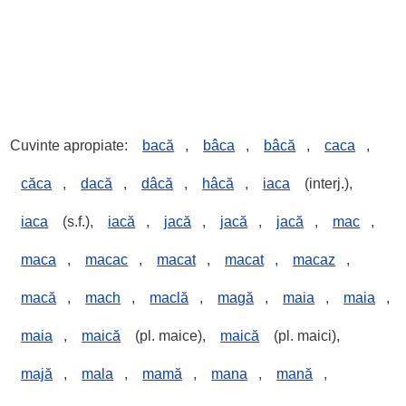
Cuvinte apropiate:
bacă
,
bâca
,
bâcă
,
caca
,
căca
,
dacă
,
dâcă
,
hâcă
,
iaca
(interj.),
iaca
(s.f.),
iacă
,
jacă
,
jacă
,
jacă
,
mac
,
maca
,
macac
,
macat
,
macat
,
macaz
,
macă
,
mach
,
maclă
,
magă
,
maia
,
maia
,
maia
,
maică
(pl. maice),
maică
(pl. maici),
majă
,
mala
,
mamă
,
mana
,
mană
,