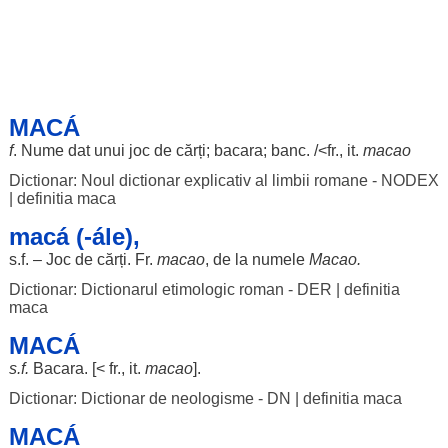
MACÁ
f
.
Nume
dat
unui
joc
de
cărți
;
bacara
;
banc
. /<fr., it.
macao
Dictionar: Noul dictionar explicativ al limbii romane - NODEX
|
definitia maca
macá (-ále),
s.f. –
Joc
de
cărți
. Fr.
macao
, de la
numele
Macao.
Dictionar: Dictionarul etimologic roman - DER
|
definitia
maca
MACÁ
s.f.
Bacara
. [< fr., it.
macao
].
Dictionar: Dictionar de neologisme - DN
|
definitia maca
MACÁ