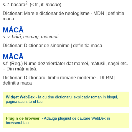
2
s. f.
bacara
. (< fr., it.
macao
)
Dictionar: Marele dictionar de neologisme - MDN
|
definitia
maca
MÁCĂ
s. v.
bâtă
,
ciomag
,
măciucă
.
Dictionar: Dictionar de sinonime
|
definitia maca
MÂCĂ
s.f. (
Reg
.)
Nume
dezmierdător
dat
mamei
,
mătușii
,
nașei
etc.
– Din
mă
[
mu
]
că
.
Dictionar: Dictionarul limbii romane moderne - DLRM
|
definitia maca
Widget WebDex
- Ia cu tine dictionarul explicativ roman in blogul,
pagina sau site-ul tau!
Plugin de browser
- Adauga pluginul de cautare WebDex in
browserul tau.