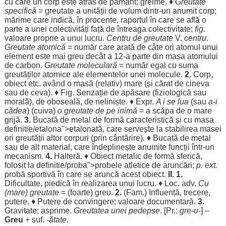
cu care un
corp
este
atras
de
pământ
;
greime
. ♦
Greutate
specifică
=
greutate
a
unității
de
volum
dintr-un
anumit
corp
;
mărime
care
indică
, în
procente
,
raportul
în care se
află
o
parte
a unei
colectivități
față
de
întreaga
colectivitate
;
fig.
valoare
proprie
a unui
lucru
.
Centru
de
greutate
V.
centru
.
Greutate
atomică
=
număr
care
arată
de
câte
ori
atomul
unui
element
este mai
greu
decât
a 12-a
parte
din
masa
atomului
de
carbon
.
Greutate
moleculară
=
număr
egal
cu
suma
greutăților
atomice
ale
elementelor
unei
molecule
.
2.
Corp
,
obiect
etc.
având
o
masă
(
relativ
)
mare
(și
cărat
de cineva
sau de ceva). ♦ Fig.
Senzație
de
apăsare
(
fiziologică
sau
morală
), de
oboseală
, de
neliniște
. ♦ Expr.
A i se
lua
(sau
a-i
cădea
) (cuiva)
o
greutate
de pe
inimă
= a
scăpa
de o
mare
grijă
.
3.
Bucată
de
metal
de
formă
caracteristică
și cu
masa
definitie
/etalona">
etalonată
, care
servește
la
stabilirea
masei
ori greutății
altor
corpuri
(prin
cântărire
). ♦
Bucată
de
metal
sau de
alt
material
, care
îndeplinește
anumite
funcții
într-un
mecanism
.
4.
Halteră
. ♦
Obiect
metalic
de
formă
sferică
,
folosit
la
definitie
/proba">
probele
atletice
de
aruncări
;
p. ext.
probă
sportivă
în care se
aruncă
acest
obiect
.
II. 1.
Dificultate
,
piedică
în
realizarea
unui
lucru
. ♦
Loc
. adv.
Cu
(
mare
)
greutate
= (
foarte
)
greu
.
2.
(Fam.)
Influență
,
trecere
,
putere
. ♦
Putere
de
convingere
;
valoare
documentară
.
3.
Gravitate
;
asprime
.
Greutatea
unei
pedepse
. [Pr.:
gre-u-
] –
Greu
+ suf.
-
ătate
.