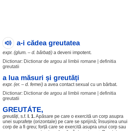
a-i cădea greutatea
expr. (glum. – d.
bărbați
)
a
deveni
impotent
.
Dictionar: Dictionar de argou al limbii romane
|
definitia
greutatii
a lua măsuri și greutăți
expr. (
er
. – d.
femei
)
a avea
contact
sexual
cu un
bărbat
.
Dictionar: Dictionar de argou al limbii romane
|
definitia
greutatii
GREUTÁTE,
greutăți
, s.f.
I. 1.
Apăsare
pe care o
exercită
un
corp
asupra
unei
suprafețe
(
orizontale
) pe care se
sprijină
;
însușirea
unui
corp
de a fi
greu
;
forță
care se
exercită
asupra
unui
corp
sau