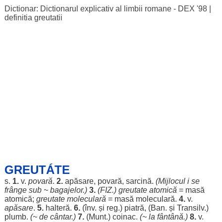
Dictionar: Dictionarul explicativ al limbii romane - DEX '98
|
definitia greutatii
GREUTÁTE
s.
1.
v.
povară
.
2.
apăsare
,
povară
,
sarcină
.
(
Mijlocul
i se
frânge
sub ~
bagajelor
.)
3.
(FIZ.)
greutate
atomică
=
masă
atomică
;
greutate
moleculară
=
masă
moleculară
.
4.
v.
apăsare
.
5.
halteră
.
6.
(înv. și
reg
.)
piatră
, (
Ban
. și Transilv.)
plumb
.
(~ de
cântar
.)
7.
(Munt.)
coinac
.
(~ la
fântână
.)
8.
v.