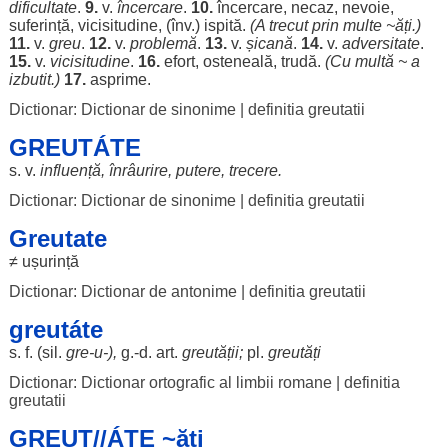
dificultate
.
9.
v.
încercare
.
10.
încercare
,
necaz
,
nevoie
,
suferință
,
vicisitudine
, (înv.)
ispită
.
(A
trecut
prin
multe
~
ăți
.)
11.
v.
greu
.
12.
v.
problemă
.
13.
v.
șicană
.
14.
v.
adversitate
.
15.
v.
vicisitudine
.
16.
efort
,
osteneală
,
trudă
.
(Cu
multă
~ a
izbutit
.)
17.
asprime
.
Dictionar: Dictionar de sinonime
|
definitia greutatii
GREUTÁTE
s. v.
influență
,
înrâurire
,
putere
,
trecere
.
Dictionar: Dictionar de sinonime
|
definitia greutatii
Greutate
≠
ușurință
Dictionar: Dictionar de antonime
|
definitia greutatii
greutáte
s. f. (
sil
.
gre-u-),
g.-d.
art
.
greutății;
pl.
greutăți
Dictionar: Dictionar ortografic al limbii romane
|
definitia
greutatii
GREUT//ÁTE ~ăți