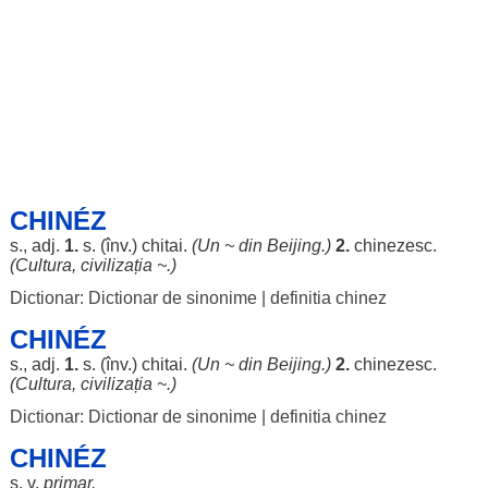
CHINÉZ
s., adj.
1.
s. (înv.)
chitai
.
(Un ~ din
Beijing
.)
2.
chinezesc
.
(
Cultura
,
civilizația
~.)
Dictionar: Dictionar de sinonime
|
definitia chinez
CHINÉZ
s., adj.
1.
s. (înv.)
chitai
.
(Un ~ din
Beijing
.)
2.
chinezesc
.
(
Cultura
,
civilizația
~.)
Dictionar: Dictionar de sinonime
|
definitia chinez
CHINÉZ
s. v.
primar
.