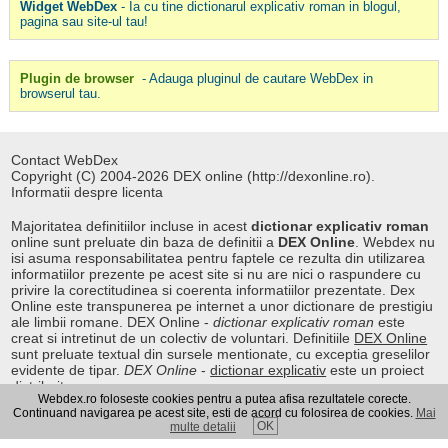
Widget WebDex
- Ia cu tine dictionarul explicativ roman in blogul,
pagina sau site-ul tau!
Plugin de browser
- Adauga pluginul de cautare WebDex in
browserul tau.
Contact WebDex
Copyright (C) 2004-2026 DEX online (http://dexonline.ro).
Informatii despre licenta
Majoritatea definitiilor incluse in acest
dictionar explicativ roman
online sunt preluate din baza de definitii a
DEX Online
. Webdex nu
isi asuma responsabilitatea pentru faptele ce rezulta din utilizarea
informatiilor prezente pe acest site si nu are nici o raspundere cu
privire la corectitudinea si coerenta informatiilor prezentate. Dex
Online este transpunerea pe internet a unor dictionare de prestigiu
ale limbii romane. DEX Online -
dictionar explicativ roman
este
creat si intretinut de un colectiv de voluntari. Definitiile
DEX Online
sunt preluate textual din sursele mentionate, cu exceptia greselilor
evidente de tipar.
DEX Online
-
dictionar explicativ
este un proiect
distribuit.
Webdex.ro foloseste cookies pentru a putea afisa rezultatele corecte.
Continuand navigarea pe acest site, esti de acord cu folosirea de cookies.
Mai
OK
multe detalii
Curs valutar
|
Kurs walut
|
Pret fier vechi