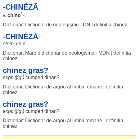
-CHINÉZĂ
1
v.
chino
-
.
Dictionar: Dictionar de neologisme - DN
|
definitia chinez
-CHINÉZĂ
elem.
chin
-.
Dictionar: Marele dictionar de neologisme - MDN
|
definitia
chinez
chinez gras?
expr. (țig.)
cumperi
dinari
?
Dictionar: Dictionar de argou al limbii romane
|
definitia
chinez
chinez gras?
expr. (țig.)
cumperi
dinari
?
Dictionar: Dictionar de argou al limbii romane
|
definitia
chinez