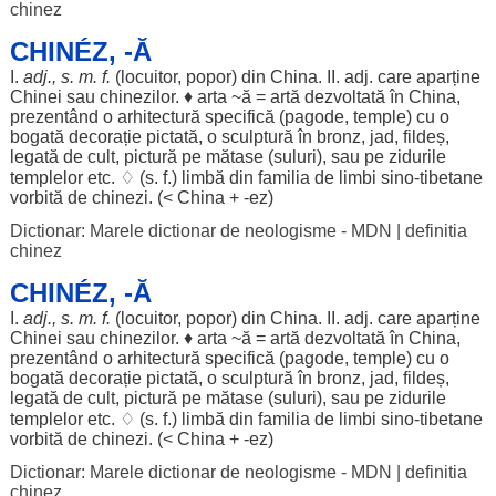
chinez
CHINÉZ, -Ă
I.
adj., s. m. f.
(
locuitor
,
popor
) din
China
. II. adj. care
aparține
Chinei
sau
chinezilor
. ♦
arta
~
ă
=
artă
dezvoltată
în
China
,
prezentând
o
arhitectură
specifică
(
pagode
,
temple
) cu o
bogată
decorație
pictată
, o
sculptură
în
bronz
,
jad
,
fildeș
,
legată
de
cult
,
pictură
pe
mătase
(
suluri
), sau pe
zidurile
templelor
etc. ♢ (s. f.)
limbă
din
familia
de
limbi
sino
-
tibetane
vorbită
de
chinezi
. (<
China
+ -
ez
)
Dictionar: Marele dictionar de neologisme - MDN
|
definitia
chinez
CHINÉZ, -Ă
I.
adj., s. m. f.
(
locuitor
,
popor
) din
China
. II. adj. care
aparține
Chinei
sau
chinezilor
. ♦
arta
~
ă
=
artă
dezvoltată
în
China
,
prezentând
o
arhitectură
specifică
(
pagode
,
temple
) cu o
bogată
decorație
pictată
, o
sculptură
în
bronz
,
jad
,
fildeș
,
legată
de
cult
,
pictură
pe
mătase
(
suluri
), sau pe
zidurile
templelor
etc. ♢ (s. f.)
limbă
din
familia
de
limbi
sino
-
tibetane
vorbită
de
chinezi
. (<
China
+ -
ez
)
Dictionar: Marele dictionar de neologisme - MDN
|
definitia
chinez