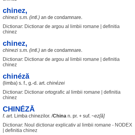
chinez,
chinezi
s.m. (intl.)
an
de
condamnare
.
Dictionar: Dictionar de argou al limbii romane
|
definitia
chinez
chinez,
chinezi
s.m. (intl.)
an
de
condamnare
.
Dictionar: Dictionar de argou al limbii romane
|
definitia
chinez
chinéză
(
limba
) s. f., g.-d.
art
.
chinézei
Dictionar: Dictionar ortografic al limbii romane
|
definitia
chinez
CHINÉZĂ
f.
art
.
Limba
chinezilor
. /
China
n. pr. + suf. ~
ez
[
ă
]
Dictionar: Noul dictionar explicativ al limbii romane - NODEX
|
definitia chinez