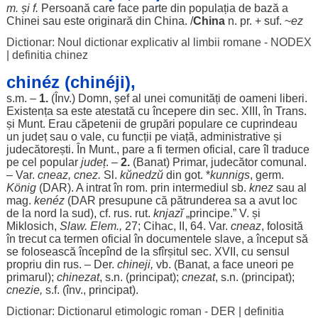
m. și f.
Persoană
care
face
parte
din
populația
de
bază
a
Chinei
sau este
originară
din
China
. /
China
n. pr. + suf. ~
ez
Dictionar: Noul dictionar explicativ al limbii romane - NODEX
|
definitia chinez
chinéz (chinéji),
s.m. –
1.
(Înv.)
Domn
,
șef
al unei
comunități
de
oameni
liberi
.
Existența
sa este
atestată
cu
începere
din
sec
. XIII, în Trans.
și Munt.
Erau
căpetenii
de
grupări
populare
ce
cuprindeau
un
județ
sau o
vale
, cu
funcții
pe
viață
,
administrative
și
judecătorești
. În Munt., pare a fi
termen
oficial
, care
îl
traduce
pe cel
popular
județ
. –
2.
(
Banat
)
Primar
,
judecător
comunal
.
– Var.
cneaz
, cnez.
Sl.
kŭnedzŭ
din
got
. *
kunnigs
, germ.
König
(
DAR
). A
intrat
în
rom
. prin
intermediul
sb.
knez
sau al
mag.
kenéz
(
DAR
presupune
că
pătrunderea
sa a
avut
loc
de la
nord
la
sud
), cf.
rus
. rut.
knjazĭ
„
principe
.” V. și
Miklosich,
Slaw. Elem.,
27; Cihac, II, 64. Var.
cneaz
,
folosită
în
trecut
ca
termen
oficial
în
documentele
slave
, a
început
să
se
folosească
începînd de la sfîrșitul
sec
. XVII, cu
sensul
propriu
din
rus
. – Der.
chineji
,
vb. (
Banat
, a
face
uneori
pe
primarul
);
chinezat
, s.n. (
principat
);
cnezat
, s.n. (
principat
);
cnezie,
s.f. (înv.,
principat
).
Dictionar: Dictionarul etimologic roman - DER
|
definitia