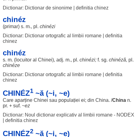
Dictionar: Dictionar de sinonime
|
definitia chinez
chinéz
(
primar
) s. m., pl.
chinézi
Dictionar: Dictionar ortografic al limbii romane
|
definitia
chinez
chinéz
s. m. (
locuitor
al
Chinei
), adj. m., pl.
chinézi
;
f. sg.
chinéză
,
pl.
chinéze
Dictionar: Dictionar ortografic al limbii romane
|
definitia
chinez
1
CHINÉZ
~ă (~i, ~e)
Care
aparține
Chinei
sau
populației
ei; din
China
. /
China
n.
pr. + suf. ~
ez
Dictionar: Noul dictionar explicativ al limbii romane - NODEX
|
definitia chinez
2
CHINÉZ
~ă (~i, ~e)