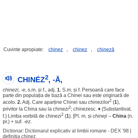
Cuvinte apropiate:
chinez
,
chinez
,
chineză
2
CHINÉZ
, -Ă,
chinezi
, -e
, s.m. și f., adj.
1.
S.m. și f.
Persoană
care
face
parte
din
populația
de
bază
a
Chinei
sau este
originară
de
2
acolo
.
2.
Adj. Care
aparține
Chinei
sau
chinezilor
(
1
),
2
privitor
la
China
sau la
chinezi
;
chinezesc
. ♦ (
Substantivat
,
2
f.)
Limba
vorbită
de
chinezi
(
1
). [Pl. m. și
chineji
–
China
(n.
pr.) + suf.
-
ez
.
Dictionar: Dictionarul explicativ al limbii romane - DEX '98
|
definitia chinez