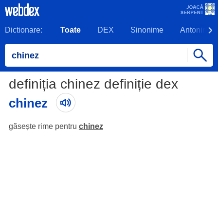
Dictionare:
Toate
DEX
Sinonime
Antonime
definiția chinez definiție dex
chinez
găsește rime pentru
chinez