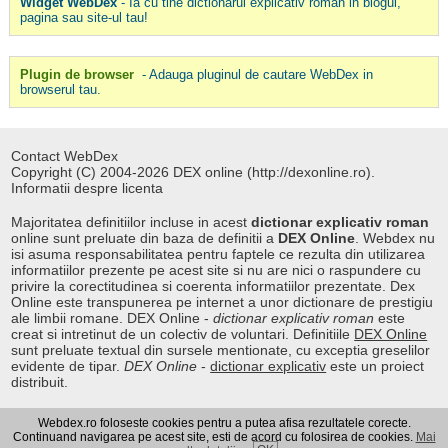
Widget WebDex
- Ia cu tine dictionarul explicativ roman in blogul,
pagina sau site-ul tau!
Plugin de browser
- Adauga pluginul de cautare WebDex in
browserul tau.
Contact WebDex
Copyright (C) 2004-2026 DEX online (http://dexonline.ro).
Informatii despre licenta
Majoritatea definitiilor incluse in acest
dictionar explicativ roman
online sunt preluate din baza de definitii a
DEX Online
. Webdex nu
isi asuma responsabilitatea pentru faptele ce rezulta din utilizarea
informatiilor prezente pe acest site si nu are nici o raspundere cu
privire la corectitudinea si coerenta informatiilor prezentate. Dex
Online este transpunerea pe internet a unor dictionare de prestigiu
ale limbii romane. DEX Online -
dictionar explicativ roman
este
creat si intretinut de un colectiv de voluntari. Definitiile
DEX Online
sunt preluate textual din sursele mentionate, cu exceptia greselilor
evidente de tipar.
DEX Online
-
dictionar explicativ
este un proiect
distribuit.
Webdex.ro foloseste cookies pentru a putea afisa rezultatele corecte.
Curs valutar
|
Kurs walut
|
Pret fier vechi
Continuand navigarea pe acest site, esti de acord cu folosirea de cookies.
Mai