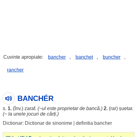
Cuvinte apropiate:
bancher
,
banchet
,
buncher
,
rancher
BANCHÉR
s.
1.
(înv.)
zaraf
.
(~ul este
proprietar
de
bancă
.)
2.
(
rar
)
șuetar
.
(~ la unele
jocuri
de
cărți
.)
Dictionar: Dictionar de sinonime
|
definitia bancher