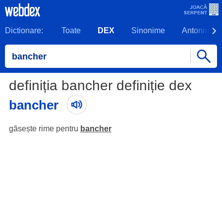
Dictionare:
Toate
DEX
Sinonime
Antonime
definiția bancher definiție dex
bancher
găsește rime pentru
bancher