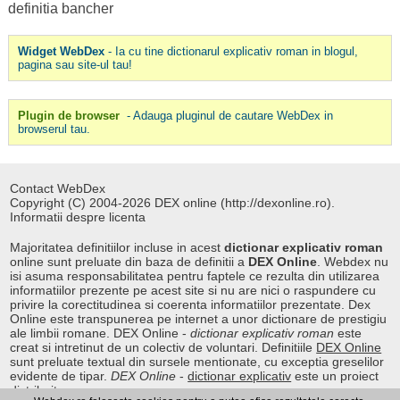
definitia bancher
Widget WebDex
- Ia cu tine dictionarul explicativ roman in blogul,
pagina sau site-ul tau!
Plugin de browser
- Adauga pluginul de cautare WebDex in
browserul tau.
Contact WebDex
Copyright (C) 2004-2026 DEX online (http://dexonline.ro).
Informatii despre licenta
Majoritatea definitiilor incluse in acest
dictionar explicativ roman
online sunt preluate din baza de definitii a
DEX Online
. Webdex nu
isi asuma responsabilitatea pentru faptele ce rezulta din utilizarea
informatiilor prezente pe acest site si nu are nici o raspundere cu
privire la corectitudinea si coerenta informatiilor prezentate. Dex
Online este transpunerea pe internet a unor dictionare de prestigiu
ale limbii romane. DEX Online -
dictionar explicativ roman
este
creat si intretinut de un colectiv de voluntari. Definitiile
DEX Online
sunt preluate textual din sursele mentionate, cu exceptia greselilor
evidente de tipar.
DEX Online
-
dictionar explicativ
este un proiect
distribuit.