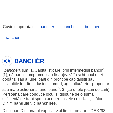
Cuvinte apropiate:
bancher
,
banchet
,
buncher
,
rancher
BANCHÉR
2
,
bancheri
,
s.m.
1.
Capitalist
care, prin
intermediul
băncii
,
(
1
), dă
bani
cu
împrumut
sau
finanțează
în
schimbul
unei
dobânzi
sau al unei
părți
din
profit
pe
capitaliștii
sau
instituțiile
lor
din
industrie
,
comerț
,
agricultură
etc.;
proprietar
2
sau
mare
acționar
al unei
bănci
.
2.
(La unele
jocuri
de
cărți
)
Persoană
care
conduce
jocul
și
dispune
de o
sumă
suficientă
de
bani
spre
a
acoperi
mizele
celorlalți
jucători
. –
Din fr.
banquier,
it.
banchiere.
Dictionar: Dictionarul explicativ al limbii romane - DEX '98
|