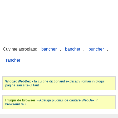
Cuvinte apropiate:
bancher
,
banchet
,
buncher
,
rancher
Widget WebDex
- Ia cu tine dictionarul explicativ roman in blogul,
pagina sau site-ul tau!
Plugin de browser
- Adauga pluginul de cautare WebDex in
browserul tau.