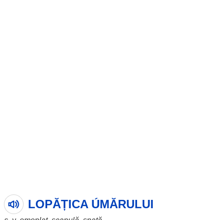
LOPĂȚICA ÚMĂRULUI