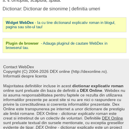
s. v.
omoplat
,
scapulă
,
spată
.
Dictionar: Dictionar de sinonime
|
definitia umeri
Widget WebDex
- Ia cu tine dictionarul explicativ roman in blogul,
pagina sau site-ul tau!
Plugin de browser
- Adauga pluginul de cautare WebDex in
browserul tau.
Contact WebDex
Copyright (C) 2004-2026 DEX online (http://dexonline.ro).
Informatii despre licenta
Majoritatea definitiilor incluse in acest
dictionar explicativ roman
online sunt preluate din baza de definitii a
DEX Online
. Webdex nu
isi asuma responsabilitatea pentru faptele ce rezulta din utilizarea
informatiilor prezente pe acest site si nu are nici o raspundere cu
privire la corectitudinea si coerenta informatiilor prezentate. Dex
Online este transpunerea pe internet a unor dictionare de prestigiu
ale limbii romane. DEX Online -
dictionar explicativ roman
este
creat si intretinut de un colectiv de voluntari. Definitiile
DEX Online
sunt preluate textual din sursele mentionate, cu exceptia greselilor
evidente de tipar.
DEX Online
-
dictionar explicativ
este un proiect