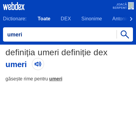
Dictionare:
Toate
DEX
Sinonime
Antonime
definiția umeri definiție dex
umeri
găsește rime pentru
umeri