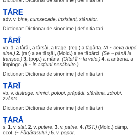
Dictionar: Dictionar de sinonime
|
definitia tari
TÁRE
adv. v.
bine
,
cumsecade
,
insistent
,
stăruitor
.
Dictionar: Dictionar de sinonime
|
definitia tari
TÂRÎ
vb.
1.
a
târâi
, a
târșâi
, a
trage
, (reg.) a
tăgârța
.
(A ~ ceva după
sine
.)
2.
(
rar
) a se
târșâi
, (Mold.) a se
tăbârci
.
(Se ~ până la
tranșee
.)
3.
(pop.) a
mâna
.
(Oltul
îl
~ la
vale
.)
4.
a
antrena
, a
împinge
.
(
Îl
~ în
acțiuni
nesăbuite
.)
Dictionar: Dictionar de sinonime
|
definitia tari
TÂRÎ
vb. v.
distruge
,
nimici
,
potopi
,
prăpădi
,
sfărâma
,
zdrobi
,
zvânta
.
Dictionar: Dictionar de sinonime
|
definitia tari
ȚÁRĂ
s.
1.
v.
stat
.
2.
v.
putere
.
3.
v.
patrie
.
4.
(
IST
.)
(Mold.)
câmp
,
ocol
.
(~ Făgărașului.)
5.
v.
popor
.