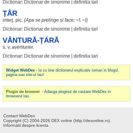
Dictionar: Dictionar de sinonime
|
definitia tari
ȚÂR
interj.
pic
.
(
Apa
se
prelinge
și face: ~!, ~!)
Dictionar: Dictionar de sinonime
|
definitia tari
VÂNTURĂ-ȚÁRĂ
s. v.
aventurier
.
Dictionar: Dictionar de sinonime
|
definitia tari
Widget WebDex
- Ia cu tine dictionarul explicativ roman in blogul,
pagina sau site-ul tau!
Plugin de browser
- Adauga pluginul de cautare WebDex in
browserul tau.
Contact WebDex
Copyright (C) 2004-2026 DEX online (http://dexonline.ro).
Informatii despre licenta