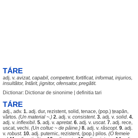
TÁRE
adj. v.
avizat
,
capabil
,
competent
,
fortificat
,
informat
,
injurios
,
insultător
,
întărit
,
jignitor
,
ofensator
,
pregătit
.
Dictionar: Dictionar de sinonime
|
definitia tari
TÁRE
adj., adv.
1.
adj.
dur
,
rezistent
,
solid
,
tenace
, (pop.)
țeapăn
,
vârtos
.
(Un
material
~.)
2.
adj. v.
consistent
.
3.
adj. v.
solid
.
4.
adj. v.
inflexibil
.
5.
adj. v.
apretat
.
6.
adj. v.
uscat
.
7.
adj.
rece
,
uscat
,
vechi
.
(Un
coltuc
~ de
pâine
.)
8.
adj. v.
răscopt
.
9.
adj.
v.
robust
.
10.
adj.
puternic
,
rezistent
, (pop.)
pilos
.
(O
femeie