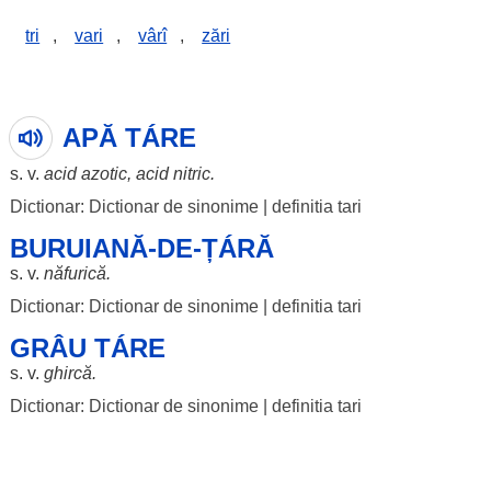
tri
,
vari
,
vârî
,
zări
APĂ TÁRE
s. v.
acid
azotic,
acid
nitric.
Dictionar: Dictionar de sinonime
|
definitia tari
BURUIANĂ-DE-ȚÁRĂ
s. v.
năfurică
.
Dictionar: Dictionar de sinonime
|
definitia tari
GRÂU TÁRE
s. v.
ghircă
.
Dictionar: Dictionar de sinonime
|
definitia tari