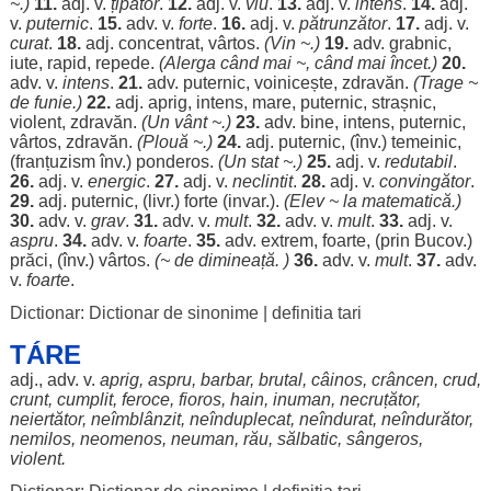
~.)
11.
adj. v.
țipător
.
12.
adj. v.
viu
.
13.
adj. v.
intens
.
14.
adj.
v.
puternic
.
15.
adv. v.
forte
.
16.
adj. v.
pătrunzător
.
17.
adj. v.
curat
.
18.
adj.
concentrat
,
vârtos
.
(
Vin
~.)
19.
adv.
grabnic
,
iute
,
rapid
,
repede
.
(
Alerga
când
mai ~,
când
mai
încet
.)
20.
adv. v.
intens
.
21.
adv.
puternic
,
voinicește
,
zdravăn
.
(
Trage
~
de
funie
.)
22.
adj.
aprig
,
intens
,
mare
,
puternic
,
strașnic
,
violent
,
zdravăn
.
(Un
vânt
~.)
23.
adv.
bine
,
intens
,
puternic
,
vârtos
,
zdravăn
.
(
Plouă
~.)
24.
adj.
puternic
, (înv.)
temeinic
,
(franțuzism înv.)
ponderos
.
(Un
s
tat
~.)
25.
adj. v.
redutabil
.
26.
adj. v.
energic
.
27.
adj. v.
neclintit
.
28.
adj. v.
convingător
.
29.
adj.
puternic
, (livr.)
forte
(invar.).
(
Elev
~ la
matematică
.)
30.
adv. v.
grav
.
31.
adv. v.
mult
.
32.
adv. v.
mult
.
33.
adj. v.
aspru
.
34.
adv. v.
foarte
.
35.
adv.
extrem
,
foarte
, (prin Bucov.)
prăci
, (înv.)
vârtos
.
(~ de
dimineață
. )
36.
adv. v.
mult
.
37.
adv.
v.
foarte
.
Dictionar: Dictionar de sinonime
|
definitia tari
TÁRE
adj., adv. v.
aprig
,
aspru
,
barbar
,
brutal
,
câinos
,
crâncen
,
crud
,
crunt
,
cumplit
,
feroce
,
fioros
,
hain
,
inuman
,
necruțător
,
neiertător
,
neîmblânzit
,
neînduplecat
,
neîndurat
,
neîndurător
,
nemilos
,
neomenos
,
neuman
,
rău
,
sălbatic
,
sângeros
,
violent
.