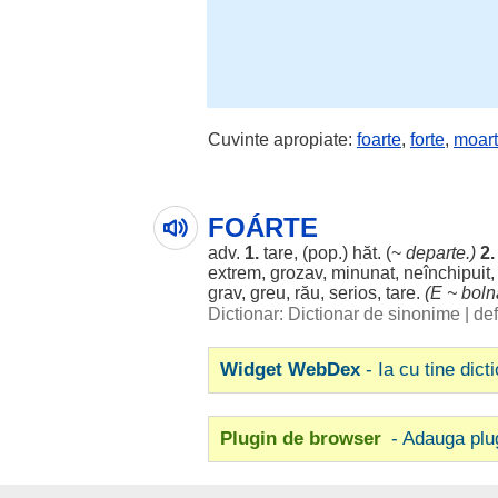
Cuvinte apropiate:
foarte
,
forte
,
moar
FOÁRTE
adv.
1.
tare
, (pop.)
hăt
. (~
departe
.)
2.
extrem
,
grozav
,
minunat
,
neînchipuit
grav
,
greu
,
rău
,
serios
,
tare
.
(E ~
boln
Dictionar: Dictionar de sinonime
|
def
Widget WebDex
- Ia cu tine dict
Plugin de browser
- Adauga plu