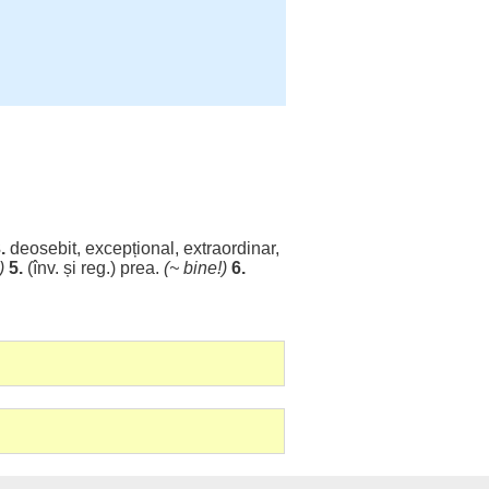
.
deosebit
,
excepțional
,
extraordinar
,
)
5.
(înv. și reg.)
prea
.
(~
bine
!)
6.