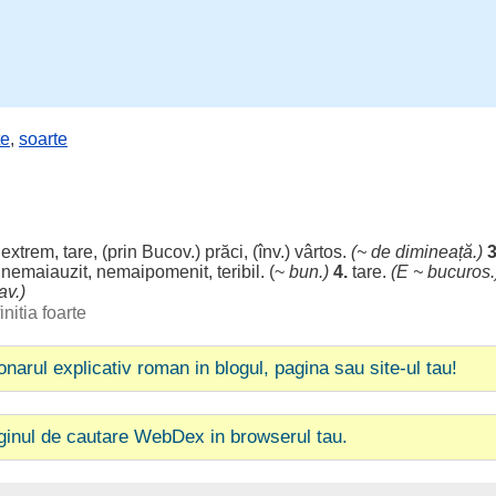
te
,
soarte
extrem
,
tare
, (prin Bucov.)
prăci
, (înv.)
vârtos
.
(~ de
dimineață
.)
3
,
nemaiauzit
,
nemaipomenit
,
teribil
. (~
bun
.)
4.
tare
.
(E ~
bucuros
.
av
.)
initia foarte
ionarul explicativ roman in blogul, pagina sau site-ul tau!
ginul de cautare WebDex in browserul tau.