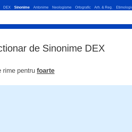
DEX
Sinonime
Antonime
Neologisme
Ortografic
Arh. & Reg.
Etimologi
ictionar de Sinonime DEX
e rime pentru
foarte