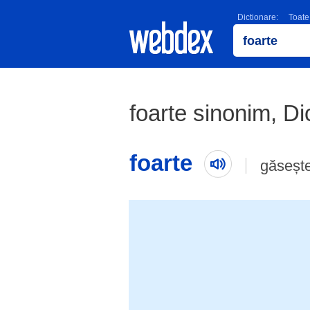
Dictionare:
Toate
foarte sinonim, D
foarte
găseșt