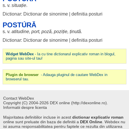
s. v.
situație
.
Dictionar: Dictionar de sinonime
|
definitia posturi
POSTÚRĂ
s. v.
atitudine
,
port
,
poză
,
poziție
,
ținută
.
Dictionar: Dictionar de sinonime
|
definitia posturi
Widget WebDex
- Ia cu tine dictionarul explicativ roman in blogul,
pagina sau site-ul tau!
Plugin de browser
- Adauga pluginul de cautare WebDex in
browserul tau.
Contact WebDex
Copyright (C) 2004-2026 DEX online (http://dexonline.ro).
Informatii despre licenta
Majoritatea definitiilor incluse in acest
dictionar explicativ roman
online sunt preluate din baza de definitii a
DEX Online
. Webdex nu
isi asuma responsabilitatea pentru faptele ce rezulta din utilizarea