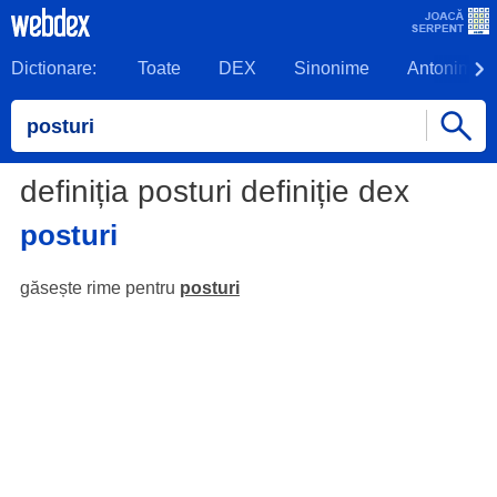
Dictionare:
Toate
DEX
Sinonime
Antonime
definiția posturi definiție dex
posturi
găsește rime pentru
posturi