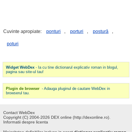
Cuvinte apropiate:
ponturi
,
porturi
,
postură
,
poturi
Widget WebDex
- Ia cu tine dictionarul explicativ roman in blogul,
pagina sau site-ul tau!
Plugin de browser
- Adauga pluginul de cautare WebDex in
browserul tau.
Contact WebDex
Copyright (C) 2004-2026 DEX online (http://dexonline.ro).
Informatii despre licenta