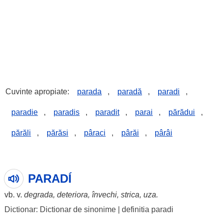
Cuvinte apropiate:
parada
,
paradă
,
paradi
,
paradie
,
paradis
,
paradit
,
parai
,
părădui
,
părăli
,
părăsi
,
pâraci
,
pârăi
,
pârâi
PARADÍ
vb. v.
degrada
,
deteriora
,
învechi
,
strica
,
uza
.
Dictionar: Dictionar de sinonime
|
definitia paradi