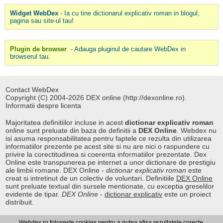
Widget WebDex
- Ia cu tine dictionarul explicativ roman in blogul,
pagina sau site-ul tau!
Plugin de browser
- Adauga pluginul de cautare WebDex in
browserul tau.
Contact WebDex
Copyright (C) 2004-2026 DEX online (http://dexonline.ro).
Informatii despre licenta
Majoritatea definitiilor incluse in acest
dictionar explicativ roman
online sunt preluate din baza de definitii a
DEX Online
. Webdex nu
isi asuma responsabilitatea pentru faptele ce rezulta din utilizarea
informatiilor prezente pe acest site si nu are nici o raspundere cu
privire la corectitudinea si coerenta informatiilor prezentate. Dex
Online este transpunerea pe internet a unor dictionare de prestigiu
ale limbii romane. DEX Online -
dictionar explicativ roman
este
creat si intretinut de un colectiv de voluntari. Definitiile
DEX Online
sunt preluate textual din sursele mentionate, cu exceptia greselilor
evidente de tipar.
DEX Online
-
dictionar explicativ
este un proiect
distribuit.
Webdex.ro foloseste cookies pentru a putea afisa rezultatele corecte.