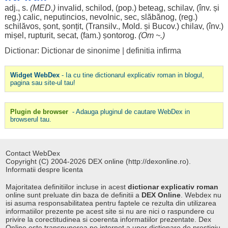
adj., s.
(MED.)
invalid
,
schilod
, (pop.)
beteag
,
schilav
, (înv. și
reg.)
calic
,
neputincios
,
nevolnic
,
sec
,
slăbănog
, (reg.)
schilăvos
,
șont
,
șonțit
, (Transilv., Mold. și Bucov.)
chilav
, (înv.)
mișel
,
rupturit
,
secat
, (fam.)
șontorog
.
(
Om
~.)
Dictionar: Dictionar de sinonime
|
definitia infirma
Widget WebDex
- Ia cu tine dictionarul explicativ roman in blogul,
pagina sau site-ul tau!
Plugin de browser
- Adauga pluginul de cautare WebDex in
browserul tau.
Contact WebDex
Copyright (C) 2004-2026 DEX online (http://dexonline.ro).
Informatii despre licenta
Majoritatea definitiilor incluse in acest
dictionar explicativ roman
online sunt preluate din baza de definitii a
DEX Online
. Webdex nu
isi asuma responsabilitatea pentru faptele ce rezulta din utilizarea
informatiilor prezente pe acest site si nu are nici o raspundere cu
privire la corectitudinea si coerenta informatiilor prezentate. Dex
Online este transpunerea pe internet a unor dictionare de prestigiu