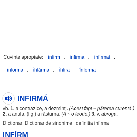
Cuvinte apropiate:
infirm
,
infirma
,
infirmat
,
informa
,
înfărma
,
înfira
,
înforma
INFIRMÁ
vb.
1.
a
contrazice
, a
dezminți
.
(Acest
fapt
~
părerea
curentă
.)
2.
a
anula
, (fig.) a
răsturna
.
(A ~ o
teorie
.)
3.
v.
abroga
.
Dictionar: Dictionar de sinonime
|
definitia infirma
INFÍRM