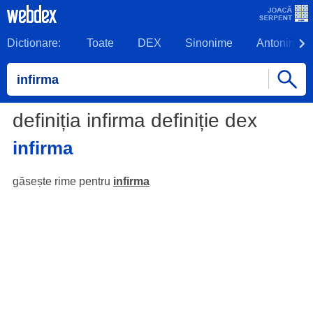
Dictionare:
Toate
DEX
Sinonime
Antonime
definiția infirma definiție dex
infirma
găsește rime pentru
infirma