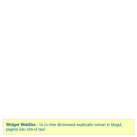
Widget WebDex
- Ia cu tine dictionarul explicativ roman in blogul,
pagina sau site-ul tau!