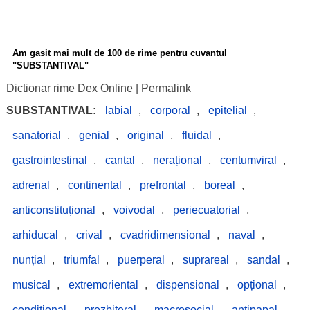
Am gasit mai mult de 100 de rime pentru cuvantul
"SUBSTANTIVAL"
Dictionar rime Dex Online
|
Permalink
SUBSTANTIVAL:
labial
,
corporal
,
epitelial
,
sanatorial
,
genial
,
original
,
fluidal
,
gastrointestinal
,
cantal
,
nerațional
,
centumviral
,
adrenal
,
continental
,
prefrontal
,
boreal
,
anticonstituțional
,
voivodal
,
periecuatorial
,
arhiducal
,
crival
,
cvadridimensional
,
naval
,
nunțial
,
triumfal
,
puerperal
,
suprareal
,
sandal
,
musical
,
extremoriental
,
dispensional
,
opțional
,
condițional
,
prezbiteral
,
macrosocial
,
antipapal
,