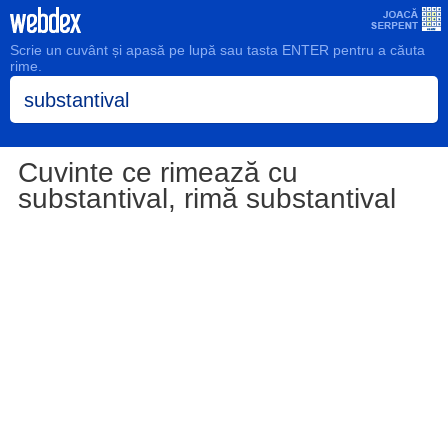
Scrie un cuvânt și apasă pe lupă sau tasta ENTER pentru a căuta
rime.
Cuvinte ce rimează cu
substantival, rimă substantival