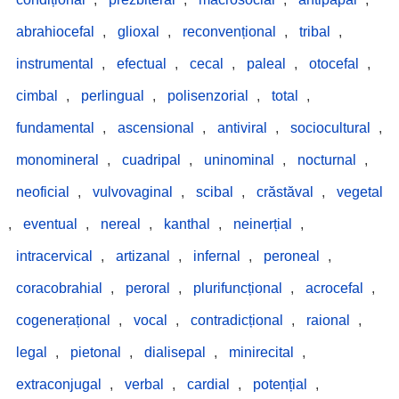
abrahiocefal
,
glioxal
,
reconvențional
,
tribal
,
instrumental
,
efectual
,
cecal
,
paleal
,
otocefal
,
cimbal
,
perlingual
,
polisenzorial
,
total
,
fundamental
,
ascensional
,
antiviral
,
sociocultural
,
monomineral
,
cuadripal
,
uninominal
,
nocturnal
,
neoficial
,
vulvovaginal
,
scibal
,
crăstăval
,
vegetal
,
eventual
,
nereal
,
kanthal
,
neinerțial
,
intracervical
,
artizanal
,
infernal
,
peroneal
,
coracobrahial
,
peroral
,
plurifuncțional
,
acrocefal
,
cogenerațional
,
vocal
,
contradicțional
,
raional
,
legal
,
pietonal
,
dialisepal
,
minirecital
,
extraconjugal
,
verbal
,
cardial
,
potențial
,