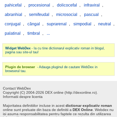
pahicefal
,
procesional
,
dolicocefal
,
infraviral
,
abranhial
,
semifeudal
,
microsocial
,
pascual
,
conjugal
,
căngal
,
suprarenal
,
simpodial
,
neutral
,
palatinal
,
timbral
,
...
Widget WebDex
- Ia cu tine dictionarul explicativ roman in blogul,
pagina sau site-ul tau!
Plugin de browser
- Adauga pluginul de cautare WebDex in
browserul tau.
Contact WebDex
Copyright (C) 2004-2026 DEX online (http://dexonline.ro).
Informatii despre licenta
Majoritatea definitiilor incluse in acest
dictionar explicativ roman
online sunt preluate din baza de definitii a
DEX Online
. Webdex nu
isi asuma responsabilitatea pentru faptele ce rezulta din utilizarea