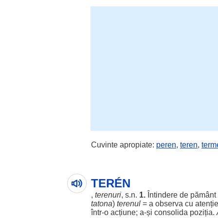
Cuvinte apropiate:
peren
,
teren
,
term
TERÉN
,
terenuri
, s.n.
1.
Întindere
de
pământ
tatona
)
terenul
= a
observa
cu
atenți
într-o
acțiune
; a-și
consolida
poziția
.