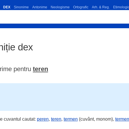
DEX
Sinonime
Antonime
Neologisme
Ortografic
Arh. & Reg.
Etimologi
niție dex
rime pentru
teren
e cuvantul cautat:
peren
,
teren
,
termen
(cuvânt, monom),
terme