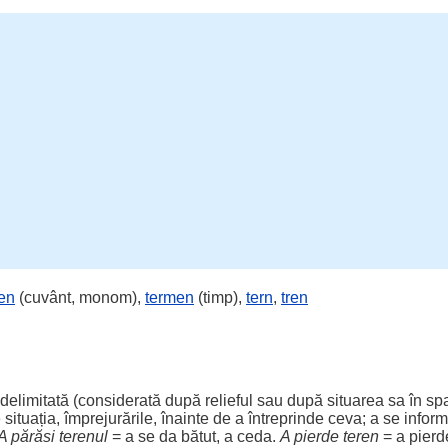
en
(cuvânt, monom),
termen
(timp),
tern
,
tren
delimitată (considerată după
relieful
sau după
situarea
sa în
spa
e
situația
,
împrejurările
,
înainte
de a
întreprinde
ceva; a se
infor
A
părăsi
terenul
= a se da
bătut
, a
ceda
.
A
pierde
teren
= a
pierd