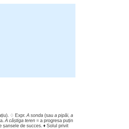
țiu
). ♢ Expr.
A
sonda
(sau
a
pipăi
, a
ma
.
A
câștiga
teren
= a
progresa
puțin
e
șansele
de
succes
. ♦
Solul
privit