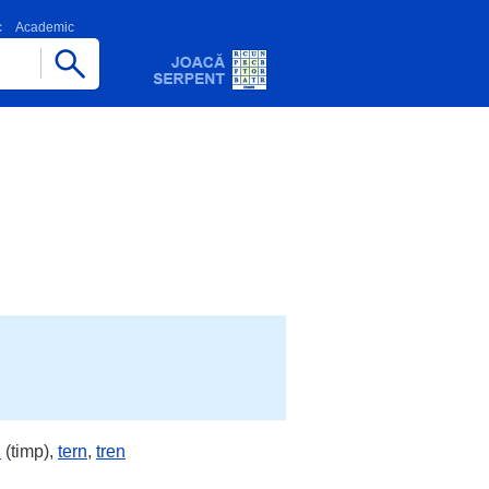
c
Academic
n
(timp),
tern
,
tren