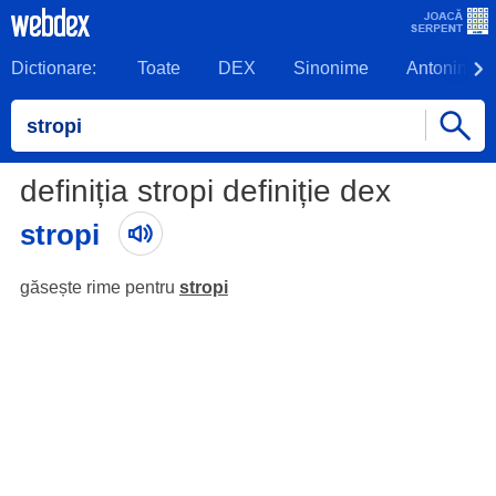
Dictionare:
Toate
DEX
Sinonime
Antonime
definiția stropi definiție dex
stropi
găsește rime pentru
stropi