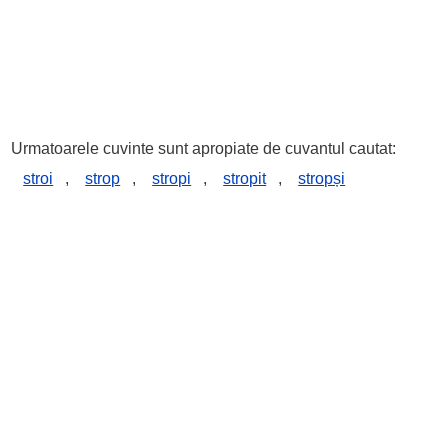
Urmatoarele cuvinte sunt apropiate de cuvantul cautat:
stroi
,
strop
,
stropi
,
stropit
,
stropși