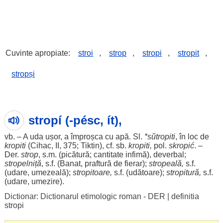
Cuvinte apropiate:
stroi
,
strop
,
stropi
,
stropit
,
stropși
stropí (-pésc, ít),
vb. – A
uda
ușor
, a împroșca cu
apă
. Sl.
*sŭtropiti
, în
loc
de
kropiti
(Cihac, II, 375; Tiktin), cf. sb.
kropiti,
pol
.
skropić
. –
Der.
strop
, s.m. (picătură; cantitate infimă), deverbal;
stropelniță
, s.f. (
Banat
, praftură de fierar);
stropeală,
s.f.
(udare, umezeală);
stropitoare,
s.f. (udătoare);
stropitură,
s.f.
(udare, umezire).
Dictionar: Dictionarul etimologic roman - DER
|
definitia
stropi