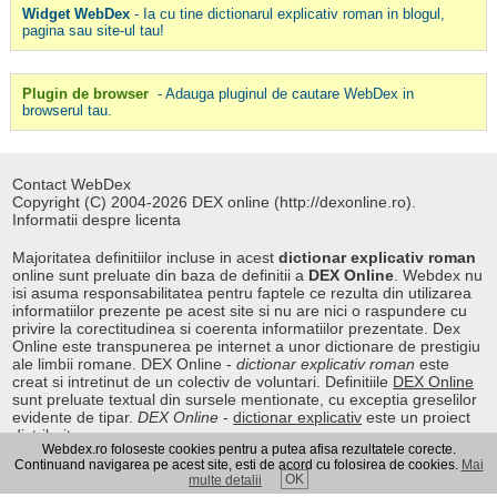
Widget WebDex
- Ia cu tine dictionarul explicativ roman in blogul,
pagina sau site-ul tau!
Plugin de browser
- Adauga pluginul de cautare WebDex in
browserul tau.
Contact WebDex
Copyright (C) 2004-2026 DEX online (http://dexonline.ro).
Informatii despre licenta
Majoritatea definitiilor incluse in acest
dictionar explicativ roman
online sunt preluate din baza de definitii a
DEX Online
. Webdex nu
isi asuma responsabilitatea pentru faptele ce rezulta din utilizarea
informatiilor prezente pe acest site si nu are nici o raspundere cu
privire la corectitudinea si coerenta informatiilor prezentate. Dex
Online este transpunerea pe internet a unor dictionare de prestigiu
ale limbii romane. DEX Online -
dictionar explicativ roman
este
creat si intretinut de un colectiv de voluntari. Definitiile
DEX Online
sunt preluate textual din sursele mentionate, cu exceptia greselilor
evidente de tipar.
DEX Online
-
dictionar explicativ
este un proiect
distribuit.
Webdex.ro foloseste cookies pentru a putea afisa rezultatele corecte.
Continuand navigarea pe acest site, esti de acord cu folosirea de cookies.
Mai
OK
multe detalii
Curs valutar
|
Kurs walut
|
Pret fier vechi