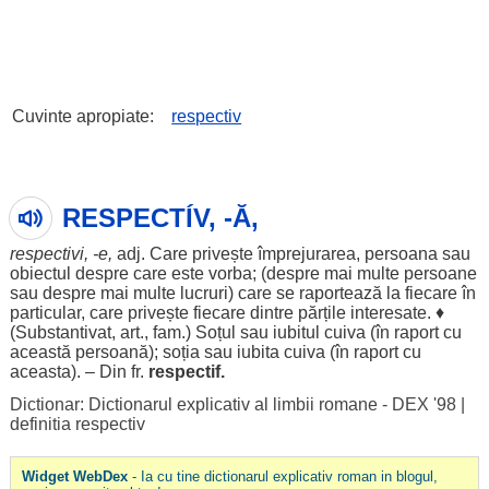
Cuvinte apropiate:
respectiv
RESPECTÍV, -Ă,
respectivi
, -e,
adj. Care
privește
împrejurarea
,
persoana
sau
obiectul
despre
care este
vorba
; (
despre
mai
multe
persoane
sau
despre
mai
multe
lucruri
) care se
raportează
la
fiecare
în
particular
, care
privește
fiecare
dintre
părțile
interesate
. ♦
(Substantivat, art., fam.)
Soțul
sau
iubitul
cuiva (în
raport
cu
această
persoană
);
soția
sau
iubita
cuiva (în
raport
cu
aceasta). – Din fr.
respectif.
Dictionar: Dictionarul explicativ al limbii romane - DEX '98
|
definitia respectiv
Widget WebDex
- Ia cu tine dictionarul explicativ roman in blogul,