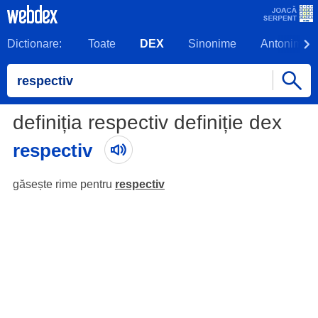
Dictionare:
Toate
DEX
Sinonime
Antonime
definiția respectiv definiție dex
respectiv
găsește rime pentru
respectiv