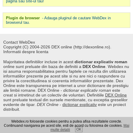
pagina sau site-ul tau!
Plugin de browser
- Adauga pluginul de cautare WebDex in
browserul tau.
Contact WebDex
Copyright (C) 2004-2026 DEX online (http://dexonline.ro).
Informatii despre licenta
Majoritatea definitiilor incluse in acest
dictionar explicativ roman
online sunt preluate din baza de definitii a
DEX Online
. Webdex nu
isi asuma responsabilitatea pentru faptele ce rezulta din utilizarea
informatiilor prezente pe acest site si nu are nici o raspundere cu
privire la corectitudinea si coerenta informatiilor prezentate. Dex
Online este transpunerea pe internet a unor dictionare de prestigiu
ale limbii romane. DEX Online -
dictionar explicativ roman
este
creat si intretinut de un colectiv de voluntari. Definitiile
DEX Online
sunt preluate textual din sursele mentionate, cu exceptia greselilor
evidente de tipar.
DEX Online
-
dictionar explicativ
este un proiect
distribuit.
Webdex.ro foloseste cookies pentru a putea afisa rezultatele corecte.
Curs valutar
|
Kurs walut
|
Pret fier vechi
Continuand navigarea pe acest site, esti de acord cu folosirea de cookies.
Mai
OK
multe detalii