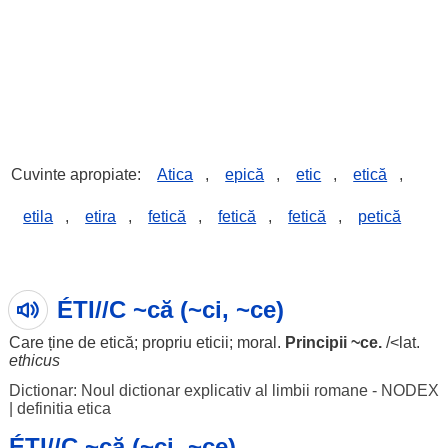
Cuvinte apropiate:
Atica
,
epică
,
etic
,
etică
,
etila
,
etira
,
fetică
,
fetică
,
fetică
,
petică
ÉTI//C ~că (~ci, ~ce)
Care ține de etică;
propriu
eticii
;
moral
.
Principii
~ce.
/<lat.
ethicus
Dictionar: Noul dictionar explicativ al limbii romane - NODEX
|
definitia etica
ÉTI//C ~că (~ci, ~ce)