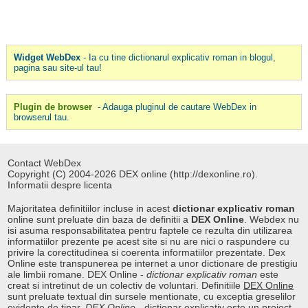
Widget WebDex
- Ia cu tine dictionarul explicativ roman in blogul,
pagina sau site-ul tau!
Plugin de browser
- Adauga pluginul de cautare WebDex in
browserul tau.
Contact WebDex
Copyright (C) 2004-2026 DEX online (http://dexonline.ro).
Informatii despre licenta
Majoritatea definitiilor incluse in acest
dictionar explicativ roman
online sunt preluate din baza de definitii a
DEX Online
. Webdex nu
isi asuma responsabilitatea pentru faptele ce rezulta din utilizarea
informatiilor prezente pe acest site si nu are nici o raspundere cu
privire la corectitudinea si coerenta informatiilor prezentate. Dex
Online este transpunerea pe internet a unor dictionare de prestigiu
ale limbii romane. DEX Online -
dictionar explicativ roman
este
creat si intretinut de un colectiv de voluntari. Definitiile
DEX Online
sunt preluate textual din sursele mentionate, cu exceptia greselilor
evidente de tipar.
DEX Online
-
dictionar explicativ
este un proiect