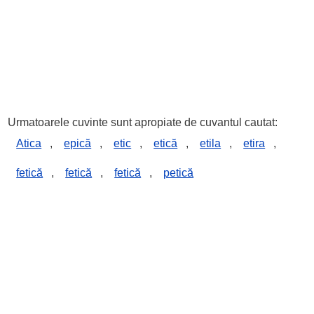
Urmatoarele cuvinte sunt apropiate de cuvantul cautat:
Atica
,
epică
,
etic
,
etică
,
etila
,
etira
,
fetică
,
fetică
,
fetică
,
petică