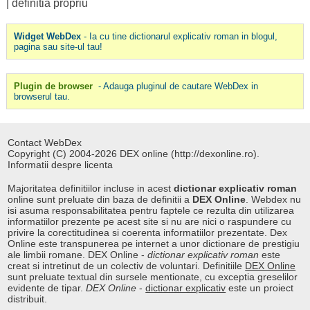
|
definitia propriu
Widget WebDex
- Ia cu tine dictionarul explicativ roman in blogul,
pagina sau site-ul tau!
Plugin de browser
- Adauga pluginul de cautare WebDex in
browserul tau.
Contact WebDex
Copyright (C) 2004-2026 DEX online (http://dexonline.ro).
Informatii despre licenta
Majoritatea definitiilor incluse in acest
dictionar explicativ roman
online sunt preluate din baza de definitii a
DEX Online
. Webdex nu
isi asuma responsabilitatea pentru faptele ce rezulta din utilizarea
informatiilor prezente pe acest site si nu are nici o raspundere cu
privire la corectitudinea si coerenta informatiilor prezentate. Dex
Online este transpunerea pe internet a unor dictionare de prestigiu
ale limbii romane. DEX Online -
dictionar explicativ roman
este
creat si intretinut de un colectiv de voluntari. Definitiile
DEX Online
sunt preluate textual din sursele mentionate, cu exceptia greselilor
evidente de tipar.
DEX Online
-
dictionar explicativ
este un proiect
distribuit.