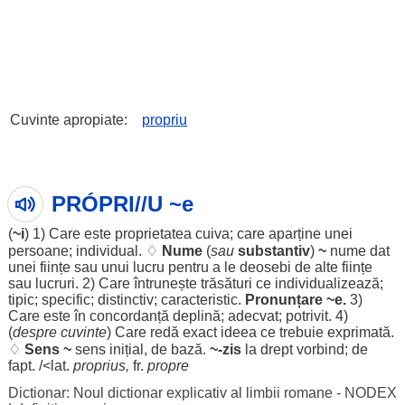
Cuvinte apropiate:
propriu
PRÓPRI//U ~e
(
~i
) 1) Care este
proprietatea
cuiva; care
aparține
unei
persoane
;
individual
. ♢
Nume
(
sau
substantiv
)
~
nume
dat
unei
ființe
sau unui
lucru
pentru
a
le
deosebi
de alte
ființe
sau
lucruri
. 2) Care
întrunește
trăsături
ce
individualizează
;
tipic
;
specific
;
distinctiv
;
caracteristic
.
Pronunțare
~e.
3)
Care este în
concordanță
deplină
;
adecvat
;
potrivit
. 4)
(
despre
cuvinte
) Care
redă
exact
ideea
ce
trebuie
exprimată
.
♢
Sens
~
sens
inițial
, de
bază
.
~-
zis
la
drept
vorbind
; de
fapt
. /<lat.
proprius,
fr.
propre
Dictionar: Noul dictionar explicativ al limbii romane - NODEX