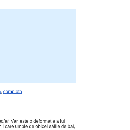
a
,
complota
plet
. Var. este o deformație a lui
mii care
umple
de
obicei
sălile
de bal,