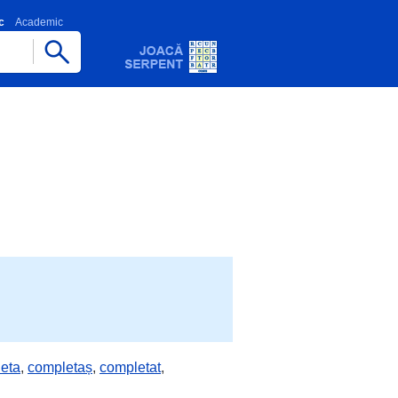
c
Academic
eta
,
completaș
,
completat
,