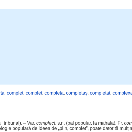
ta
,
complet
,
complet
,
completa
,
completaș
,
completat
,
complex
i tribunal). – Var.
complect
, s.n. (bal popular, la
mahala
). Fr.
com
ologie populară de
ideea
de „
plin
,
complet
”,
poate
datorită mulți