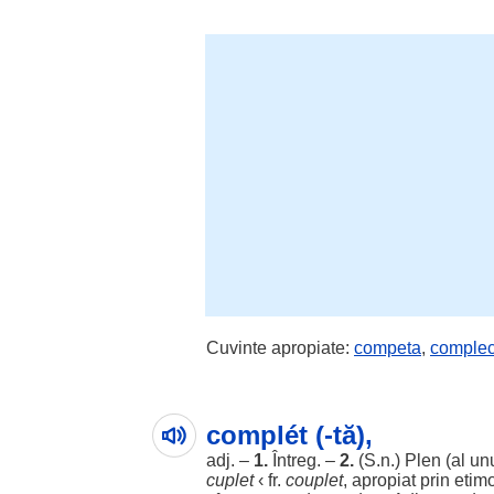
Cuvinte apropiate:
competa
,
complec
complét (-tă),
adj. –
1.
Întreg
. –
2.
(S.n.)
Plen
(al unu
cuplet
‹ fr.
couplet
,
apropiat
prin etim