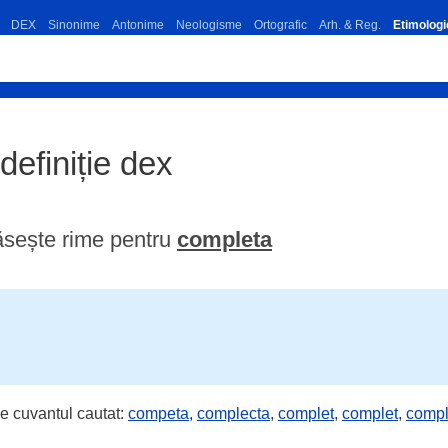
DEX
Sinonime
Antonime
Neologisme
Ortografic
Arh. & Reg.
Etimologi
definiție dex
ăsește rime pentru
completa
e cuvantul cautat:
competa
,
complecta
,
complet
,
complet
,
compl