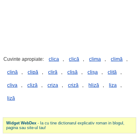
Cuvinte apropiate:
clica
,
clică
,
clima
,
climă
,
clină
,
clipă
,
cliră
,
clisă
,
clișa
,
clită
,
cliva
,
cliză
,
criza
,
criză
,
hliză
,
liza
,
liză
Widget WebDex
- Ia cu tine dictionarul explicativ roman in blogul,
pagina sau site-ul tau!