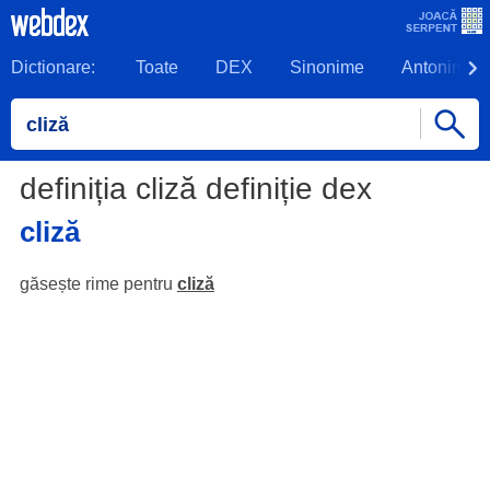
Dictionare:
Toate
DEX
Sinonime
Antonime
definiția cliză definiție dex
cliză
găsește rime pentru
cliză