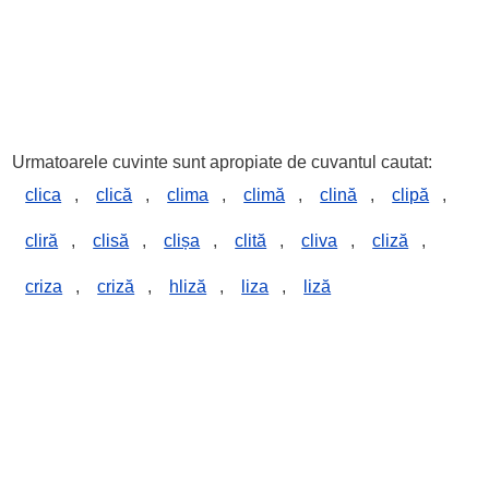
Urmatoarele cuvinte sunt apropiate de cuvantul cautat:
clica
,
clică
,
clima
,
climă
,
clină
,
clipă
,
cliră
,
clisă
,
clișa
,
clită
,
cliva
,
cliză
,
criza
,
criză
,
hliză
,
liza
,
liză