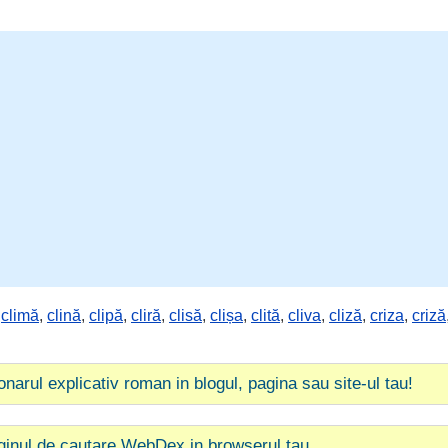
,
climă
,
clină
,
clipă
,
cliră
,
clisă
,
clișa
,
clită
,
cliva
,
cliză
,
criza
,
criză
ionarul explicativ roman in blogul, pagina sau site-ul tau!
ginul de cautare WebDex in browserul tau.