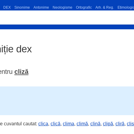
DEX
Sinonime
Antonime
Neologisme
Ortografic
Arh. & Reg.
Etimologi
niție dex
entru
cliză
e cuvantul cautat:
clica
,
clică
,
clima
,
climă
,
clină
,
clipă
,
cliră
,
cli