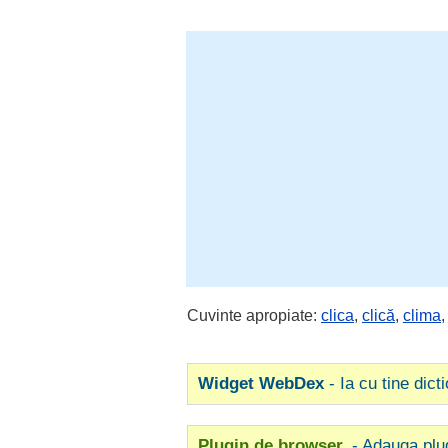
Cuvinte apropiate:
clica
,
clică
,
clima
Widget WebDex
- Ia cu tine dict
Plugin de browser
- Adauga plu