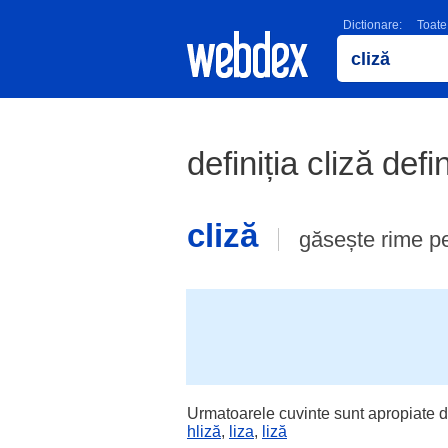
Dictionare:
Toate
definiția cliză defi
cliză
găsește rime p
Urmatoarele cuvinte sunt apropiate d
hliză
,
liza
,
liză