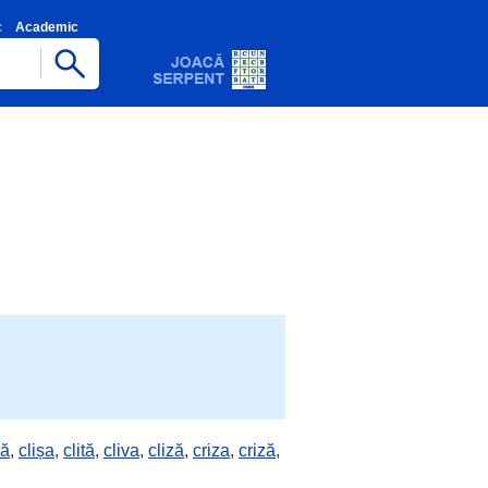
c
Academic
să
,
clișa
,
clită
,
cliva
,
cliză
,
criza
,
criză
,