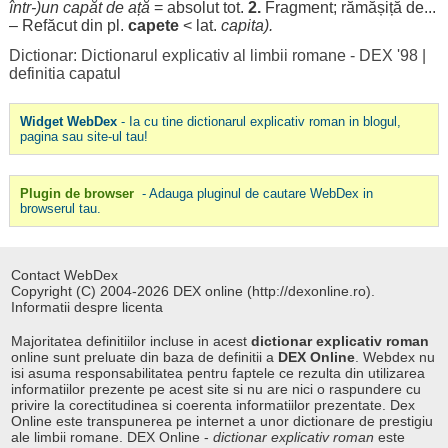
într-)un
capăt
de
ață
=
absolut
tot.
2.
Fragment
;
rămășiță
de...
–
Refăcut
din pl.
capete
< lat.
capita
).
Dictionar: Dictionarul explicativ al limbii romane - DEX '98
|
definitia capatul
Widget WebDex
- Ia cu tine dictionarul explicativ roman in blogul,
pagina sau site-ul tau!
Plugin de browser
- Adauga pluginul de cautare WebDex in
browserul tau.
Contact WebDex
Copyright (C) 2004-2026 DEX online (http://dexonline.ro).
Informatii despre licenta
Majoritatea definitiilor incluse in acest
dictionar explicativ roman
online sunt preluate din baza de definitii a
DEX Online
. Webdex nu
isi asuma responsabilitatea pentru faptele ce rezulta din utilizarea
informatiilor prezente pe acest site si nu are nici o raspundere cu
privire la corectitudinea si coerenta informatiilor prezentate. Dex
Online este transpunerea pe internet a unor dictionare de prestigiu
ale limbii romane. DEX Online -
dictionar explicativ roman
este