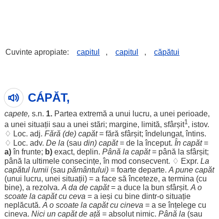
Cuvinte apropiate:
capitul
,
capitul
,
căpătui
CÁPĂT,
capete
,
s.n.
1.
Partea
extremă
a unui
lucru
, a unei
perioade
,
1
a unei
situații
sau a unei
stări
;
margine
,
limită
,
sfârșit
,
istov
.
♢
Loc
. adj.
Fără
(de)
capăt
=
fără
sfârșit
;
îndelungat
,
întins
.
♢
Loc
. adv.
De la
(sau
din)
capăt
= de la
început
.
În
capăt
=
a)
în
frunte
;
b)
exact
,
deplin
.
Până la
capăt
= până la
sfârșit
;
până la
ultimele
consecințe
, în
mod
consecvent
. ♢ Expr.
La
capătul
lumii
(sau
pământului
)
=
foarte
departe
.
A pune
capăt
(unui
lucru
, unei
situații
) = a
face
să
înceteze
, a
termina
(cu
bine
), a
rezolva
.
A da de
capăt
= a
duce
la
bun
sfârșit
.
A o
scoate
la
capăt
cu ceva
= a
ieși
cu
bine
dintr-o
situație
neplăcută
.
A o
scoate
la
capăt
cu cineva
= a se
înțelege
cu
cineva.
Nici un
capăt
de
ață
=
absolut
nimic
.
Până la
(sau