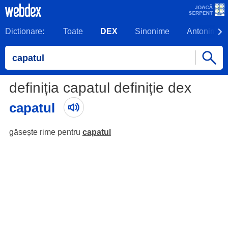
Dictionare:
Toate
DEX
Sinonime
Antonime
definiția capatul definiție dex
capatul
găsește rime pentru
capatul