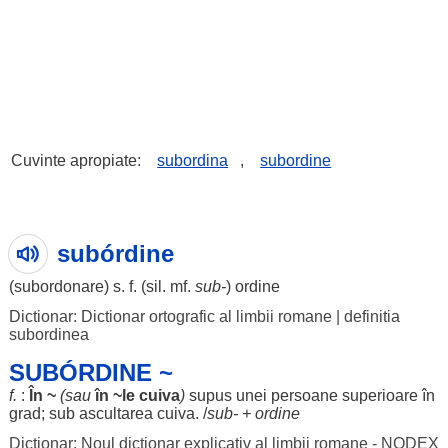
Cuvinte apropiate:
subordina
,
subordine
subórdine
(
subordonare
) s. f. (
sil
. mf.
sub-
)
ordine
Dictionar: Dictionar ortografic al limbii romane
|
definitia
subordinea
SUBÓRDINE ~
f.
:
În ~
(sau
în ~
le
cuiva
)
supus
unei
persoane
superioare
în
grad
; sub
ascultarea
cuiva. /
sub- +
ordine
Dictionar: Noul dictionar explicativ al limbii romane - NODEX