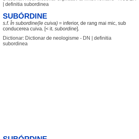
|
definitia subordinea
SUBÓRDINE
s.f.
În
subordine
(
le
cuiva)
=
inferior
, de
rang
mai
mic
, sub
conducerea
cuiva. [< it.
subordine
].
Dictionar: Dictionar de neologisme - DN
|
definitia
subordinea
SUBÓRDINE