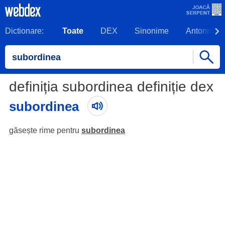
Dictionare:
Toate
DEX
Sinonime
Antonime
definiția subordinea definiție dex
subordinea
găsește rime pentru
subordinea