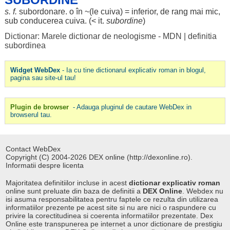
s. f.
subordonare
. o în ~(
le
cuiva) =
inferior
, de
rang
mai
mic
,
sub
conducerea
cuiva. (< it.
subordine
)
Dictionar: Marele dictionar de neologisme - MDN
|
definitia
subordinea
Widget WebDex
- Ia cu tine dictionarul explicativ roman in blogul,
pagina sau site-ul tau!
Plugin de browser
- Adauga pluginul de cautare WebDex in
browserul tau.
Contact WebDex
Copyright (C) 2004-2026 DEX online (http://dexonline.ro).
Informatii despre licenta
Majoritatea definitiilor incluse in acest
dictionar explicativ roman
online sunt preluate din baza de definitii a
DEX Online
. Webdex nu
isi asuma responsabilitatea pentru faptele ce rezulta din utilizarea
informatiilor prezente pe acest site si nu are nici o raspundere cu
privire la corectitudinea si coerenta informatiilor prezentate. Dex
Online este transpunerea pe internet a unor dictionare de prestigiu