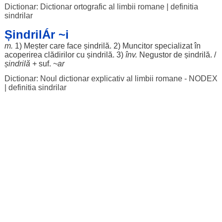
Dictionar: Dictionar ortografic al limbii romane
|
definitia
sindrilar
ȘindrilÁr ~i
m.
1)
Meșter
care
face
șindrilă
. 2)
Muncitor
specializat
în
acoperirea
clădirilor
cu
șindrilă
. 3)
înv.
Negustor
de
șindrilă
. /
șindrilă
+
suf.
~
ar
Dictionar: Noul dictionar explicativ al limbii romane - NODEX
|
definitia sindrilar