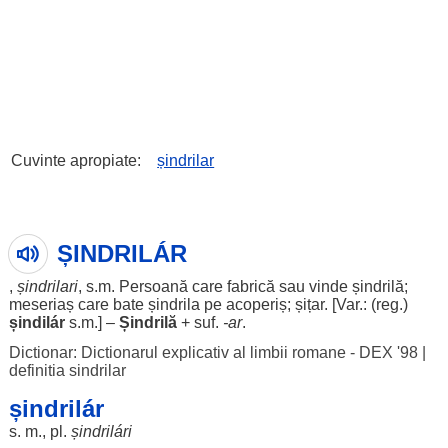
Cuvinte apropiate:
șindrilar
ȘINDRILÁR
,
șindrilari
, s.m.
Persoană
care
fabrică
sau
vinde
șindrilă
;
meseriaș
care
bate
șindrila
pe
acoperiș
;
șițar
. [Var.: (
reg
.)
șindilár
s.m.] –
Șindrilă
+ suf.
-
ar
.
Dictionar: Dictionarul explicativ al limbii romane - DEX '98
|
definitia sindrilar
șindrilár
s. m., pl.
șindrilári