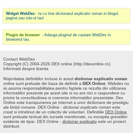
Widget WebDex
- Ia cu tine dictionarul explicativ roman in blogul,
pagina sau site-ul tau!
Plugin de browser
- Adauga pluginul de cautare WebDex in
browserul tau.
Contact WebDex
Copyright (C) 2004-2026 DEX online (http://dexonline.ro).
Informatii despre licenta
Majoritatea definitiilor incluse in acest
dictionar explicativ roman
online sunt preluate din baza de definitii a
DEX Online
. Webdex nu
isi asuma responsabilitatea pentru faptele ce rezulta din utilizarea
informatiilor prezente pe acest site si nu are nici o raspundere cu
privire la corectitudinea si coerenta informatiilor prezentate. Dex
Online este transpunerea pe internet a unor dictionare de prestigiu
ale limbii romane. DEX Online -
dictionar explicativ roman
este
creat si intretinut de un colectiv de voluntari. Definitiile
DEX Online
sunt preluate textual din sursele mentionate, cu exceptia greselilor
evidente de tipar.
DEX Online
-
dictionar explicativ
este un proiect
distribuit.