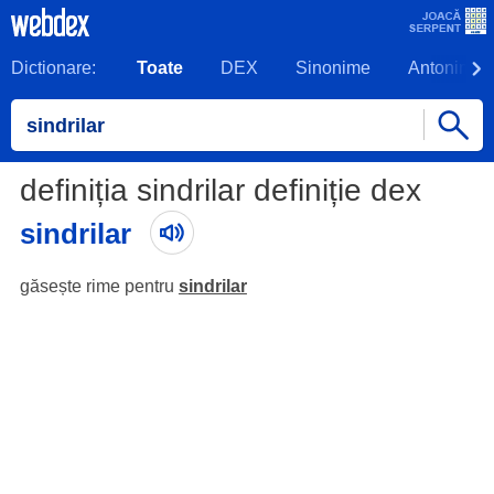
Dictionare:
Toate
DEX
Sinonime
Antonime
definiția sindrilar definiție dex
sindrilar
găsește rime pentru
sindrilar