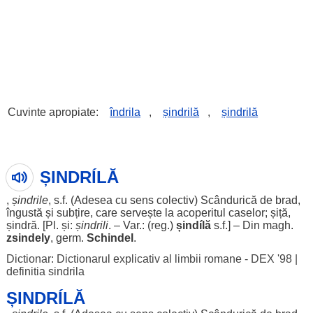
Cuvinte apropiate:
îndrila
,
șindrilă
,
șindrilă
ȘINDRÍLĂ
,
șindrile
, s.f. (
Adesea
cu
sens
colectiv
)
Scândurică
de
brad
,
îngustă
și
subțire
, care
servește
la
acoperitul
caselor
;
șiță
,
șindră
. [Pl. și:
șindrili
. – Var.: (
reg
.)
șindílă
s.f.] – Din magh.
zsindely
, germ.
Schindel
.
Dictionar: Dictionarul explicativ al limbii romane - DEX '98
|
definitia sindrila
ȘINDRÍLĂ