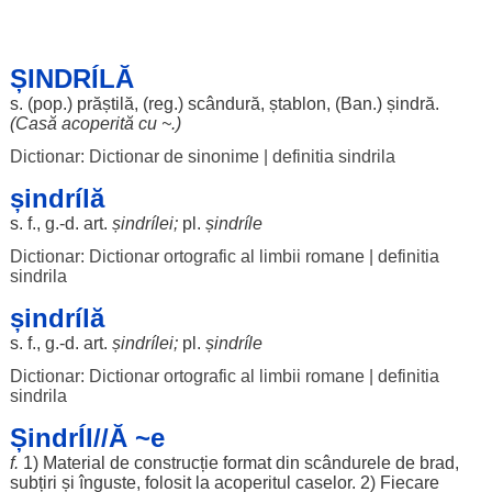
ȘINDRÍLĂ
s. (pop.)
prăștilă
, (
reg
.)
scândură
,
ștablon
, (
Ban
.)
șindră
.
(
Casă
acoperită
cu ~.)
Dictionar: Dictionar de sinonime
|
definitia sindrila
șindrílă
s. f., g.-d.
art
.
șindrílei
;
pl.
șindríle
Dictionar: Dictionar ortografic al limbii romane
|
definitia
sindrila
șindrílă
s. f., g.-d.
art
.
șindrílei
;
pl.
șindríle
Dictionar: Dictionar ortografic al limbii romane
|
definitia
sindrila
ȘindrÍl//Ă ~e
f.
1)
Material
de
construcție
format
din
scândurele
de
brad
,
subțiri
și
înguste
,
folosit
la
acoperitul
caselor
. 2)
Fiecare