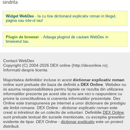
sindrila
Widget WebDex
- Ia cu tine dictionarul explicativ roman in blogul,
pagina sau site-ul tau!
Plugin de browser
- Adauga pluginul de cautare WebDex in
browserul tau.
Contact WebDex
Copyright (C) 2004-2026 DEX online (http://dexonline.ro).
Informatii despre licenta
Majoritatea definitiilor incluse in acest
dictionar explicativ roman
online sunt preluate din baza de definitii a
DEX Online
. Webdex nu
isi asuma responsabilitatea pentru faptele ce rezulta din utilizarea
informatiilor prezente pe acest site si nu are nici o raspundere cu
privire la corectitudinea si coerenta informatiilor prezentate. Dex
Online este transpunerea pe internet a unor dictionare de prestigiu
ale limbii romane. DEX Online -
dictionar explicativ roman
este
creat si intretinut de un colectiv de voluntari. Definitiile
DEX Online
sunt preluate textual din sursele mentionate, cu exceptia greselilor
evidente de tipar.
DEX Online
-
dictionar explicativ
este un proiect
distribuit.