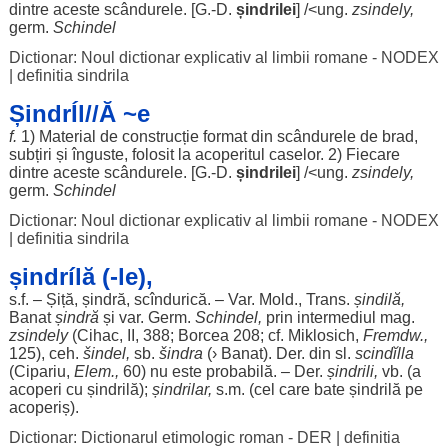
dintre
aceste
scândurele
. [G.-D.
șindrilei
] /<
ung
.
zsindely,
germ.
Schindel
Dictionar: Noul dictionar explicativ al limbii romane - NODEX
|
definitia sindrila
ȘindrÍl//Ă ~e
f.
1)
Material
de
construcție
format
din
scândurele
de
brad
,
subțiri
și
înguste
,
folosit
la
acoperitul
caselor
. 2)
Fiecare
dintre
aceste
scândurele
. [G.-D.
șindrilei
] /<
ung
.
zsindely,
germ.
Schindel
Dictionar: Noul dictionar explicativ al limbii romane - NODEX
|
definitia sindrila
șindrílă (-le),
s.f. –
Șiță
,
șindră
, scîndurică. – Var. Mold., Trans.
șindilă
,
Banat
șindră
și var. Germ.
Schindel,
prin
intermediul
mag.
zsindely
(Cihac, II, 388; Borcea 208; cf. Miklosich,
Fremdw.,
125),
ceh
.
šindel
,
sb.
šindra
(›
Banat
). Der. din sl.
scindĭlla
(Cipariu,
Elem.,
60) nu este
probabilă
. – Der.
șindrili
,
vb. (a
acoperi
cu șindrilă);
șindrilar
,
s.m. (cel care
bate
șindrilă pe
acoperiș
).
Dictionar: Dictionarul etimologic roman - DER
|
definitia