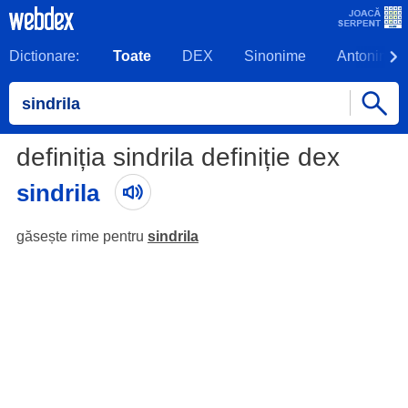
Dictionare:
Toate
DEX
Sinonime
Antonime
definiția sindrila definiție dex
sindrila
găsește rime pentru
sindrila