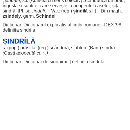
,
șindrile
, s.f. (
Adesea
cu
sens
colectiv
)
Scândurică
de
brad
,
îngustă
și
subțire
, care
servește
la
acoperitul
caselor
;
șiță
,
șindră
. [Pl. și:
șindrili
. – Var.: (
reg
.)
șindílă
s.f.] – Din magh.
zsindely
, germ.
Schindel
.
Dictionar: Dictionarul explicativ al limbii romane - DEX '98
|
definitia sindrila
ȘINDRÍLĂ
s. (pop.)
prăștilă
, (
reg
.)
scândură
,
ștablon
, (
Ban
.)
șindră
.
(
Casă
acoperită
cu ~.)
Dictionar: Dictionar de sinonime
|
definitia sindrila