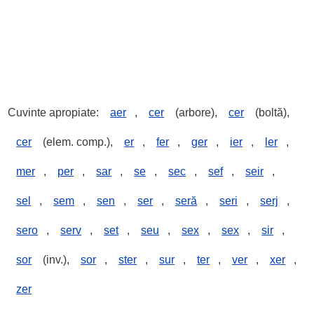
Cuvinte apropiate:
aer
,
cer
(arbore),
cer
(boltă),
cer
(elem. comp.),
er
,
fer
,
ger
,
ier
,
ler
,
mer
,
per
,
sar
,
se
,
sec
,
sef
,
seir
,
sel
,
sem
,
sen
,
ser
,
seră
,
seri
,
serj
,
sero
,
serv
,
set
,
seu
,
sex
,
sex
,
sir
,
sor
(inv.),
sor
,
ster
,
sur
,
ter
,
ver
,
xer
,
zer