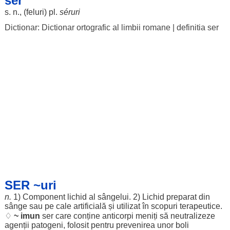
ser
s. n., (
feluri
) pl.
séruri
Dictionar: Dictionar ortografic al limbii romane
|
definitia ser
SER ~uri
n.
1)
Component
lichid
al
sângelui
. 2)
Lichid
preparat
din
sânge
sau pe
cale
artificială
și
utilizat
în
scopuri
terapeutice
.
♢
~
imun
ser care
conține
anticorpi
meniți
să
neutralizeze
agenții
patogeni
,
folosit
pentru
prevenirea
unor
boli