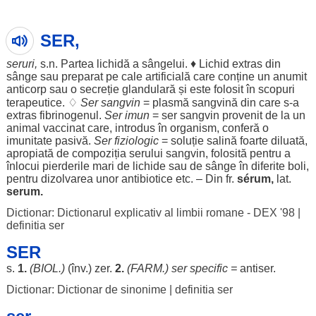
SER,
seruri
,
s.n.
Partea
lichidă
a
sângelui
. ♦
Lichid
extras
din
sânge
sau
preparat
pe
cale
artificială
care
conține
un
anumit
anticorp
sau o
secreție
glandulară
și este
folosit
în
scopuri
terapeutice
. ♢
Ser
sangvin
=
plasmă
sangvină
din care s-a
extras
fibrinogenul
.
Ser
imun
= ser
sangvin
provenit
de la un
animal
vaccinat
care,
introdus
în
organism
,
conferă
o
imunitate
pasivă
.
Ser
fiziologic
=
soluție
salină
foarte
diluată
,
apropiată
de
compoziția
serului
sangvin
,
folosită
pentru
a
înlocui
pierderile
mari
de
lichide
sau de
sânge
în
diferite
boli
,
pentru
dizolvarea
unor
antibiotice
etc. – Din fr.
sérum,
lat.
serum.
Dictionar: Dictionarul explicativ al limbii romane - DEX '98
|
definitia ser
SER
s.
1.
(BIOL.)
(înv.)
zer
.
2.
(
FARM
.) ser
specific
=
antiser
.
Dictionar: Dictionar de sinonime
|
definitia ser