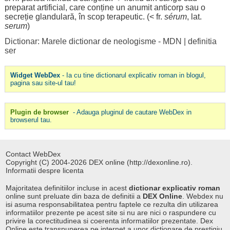
preparat
artificial
, care
conține
un
anumit
anticorp
sau o
secreție
glandulară
, în
scop
terapeutic
. (< fr.
sérum
, lat.
serum
)
Dictionar: Marele dictionar de neologisme - MDN
|
definitia
ser
Widget WebDex
- Ia cu tine dictionarul explicativ roman in blogul,
pagina sau site-ul tau!
Plugin de browser
- Adauga pluginul de cautare WebDex in
browserul tau.
Contact WebDex
Copyright (C) 2004-2026 DEX online (http://dexonline.ro).
Informatii despre licenta
Majoritatea definitiilor incluse in acest
dictionar explicativ roman
online sunt preluate din baza de definitii a
DEX Online
. Webdex nu
isi asuma responsabilitatea pentru faptele ce rezulta din utilizarea
informatiilor prezente pe acest site si nu are nici o raspundere cu
privire la corectitudinea si coerenta informatiilor prezentate. Dex
Online este transpunerea pe internet a unor dictionare de prestigiu