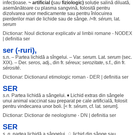
infecțioase
.
~
artificial
(
sau
fiziologic
)
soluție
salină
diluată
,
asemănătoare
cu
plasma
sangvină
,
folosită
pentru
dizolvarea
unor
medicamente
sau
pentru
înlocuirea
pierderilor
mari
de
lichide
sau de
sânge
. /<fr.
sérum,
lat.
serum
Dictionar: Noul dictionar explicativ al limbii romane - NODEX
|
definitia ser
ser (-ruri),
s.n. –
Partea
lichidă
a sîngelui. – Var.
serum.
Lat.
serum
(
sec
.
XIX). – Der.
seros
,
adj., din fr.
séreux;
serozitate
, s.f., din fr.
sérosité
.
Dictionar: Dictionarul etimologic roman - DER
|
definitia ser
SER
s.n.
Partea
lichidă
a
sângelui
. ♦
Lichid
extras
din
sângele
unui
animal
vaccinat
sau
preparat
pe
cale
artificială
,
folosit
pentru
vindecarea
unor
boli
. [< fr.
sérum
, cf. lat.
serum
].
Dictionar: Dictionar de neologisme - DN
|
definitia ser
SER
s. n.
partea
lichidă
a
sângelui
. ♢
lichid
din
sânge
sau