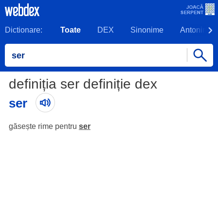
Dictionare:
Toate
DEX
Sinonime
Antonime
definiția ser definiție dex
ser
găsește rime pentru
ser