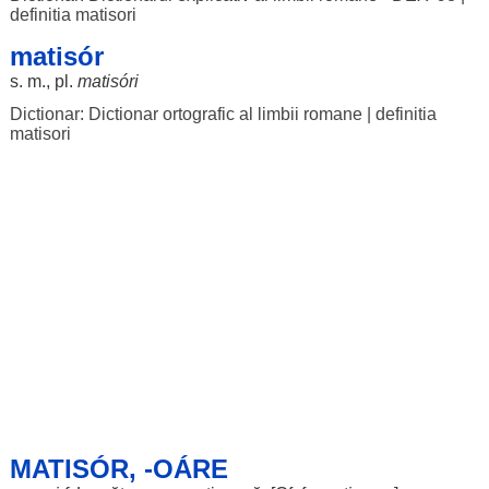
definitia matisori
matisór
s. m., pl.
matisóri
Dictionar: Dictionar ortografic al limbii romane
|
definitia
matisori
MATISÓR, -OÁRE