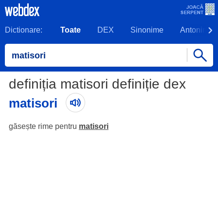
Dictionare:
Toate
DEX
Sinonime
Antonime
definiția matisori definiție dex
matisori
găsește rime pentru
matisori