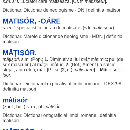
s.m. și f.
Lucrător
care
matisează
. [Cf. fr.
matisseur
].
Dictionar: Dictionar de neologisme - DN
|
definitia matisori
MATISÓR, -OÁRE
s. m. f.
specialist
în
lucrări
de
matisare
. (< fr.
matisseur
)
Dictionar: Marele dictionar de neologisme - MDN
|
definitia
matisori
MÂȚIȘÓR,
mâțișori,
s.m. (Pop.)
1.
Diminutiv
al lui
mâț
;
mâț
mic
;
pui
(de
sex
masculin
) al
mâței
;
mâțuc
.
2.
(
Bot
.)
Ament
(la
salcie
,
stejar
,
alun
etc.);
mâț
. [Pl. și: (
2
, n.)
mâțișoare
] –
Mâț
+ suf.
-
ișor.
Dictionar: Dictionarul explicativ al limbii romane - DEX '98
|
definitia matisori
mâțișór
(zool.,
bot
.) s. m., pl.
mâțișóri
Dictionar: Dictionar ortografic al limbii romane
|
definitia
matisori