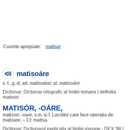
Cuvinte apropiate:
matisor
matisoáre
s. f., g.-d.
art
.
matisoárei
;
pl.
matisoáre
Dictionar: Dictionar ortografic al limbii romane
|
definitia
matisori
MATISÓR, -OÁRE,
matisori, -
oare
,
s.m. și f.
Lucrător
care
face
operația
de
matisare
. – Cf.
matisa
.
Dictionar: Dictionarul explicativ al limbii romane - DEX '98
|