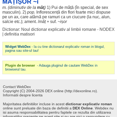
MÂȚIȘÓR ~i
m. (
diminutiv
de la
mâț
)
1)
Pui
de
mâță
(în
special
, de
sex
masculin
). 2)
pop.
Inflorescență
din
flori
foarte
mici
dispuse
pe un
ax
, care
atârnă
pe
ramuri
ca un
ciucure
(la
nuc
,
alun
,
salcie
etc.);
ament
. /
mâț
+ suf.
~i
ș
or
Dictionar: Noul dictionar explicativ al limbii romane - NODEX
|
definitia matisori
Widget WebDex
- Ia cu tine dictionarul explicativ roman in blogul,
pagina sau site-ul tau!
Plugin de browser
- Adauga pluginul de cautare WebDex in
browserul tau.
Contact WebDex
Copyright (C) 2004-2026 DEX online (http://dexonline.ro).
Informatii despre licenta
Majoritatea definitiilor incluse in acest
dictionar explicativ roman
online sunt preluate din baza de definitii a
DEX Online
. Webdex nu
isi asuma responsabilitatea pentru faptele ce rezulta din utilizarea
informatiilor prezente pe acest site si nu are nici o raspundere cu