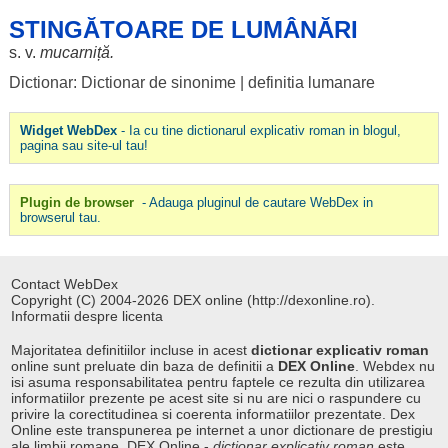
STINGĂTOARE DE LUMÂNĂRI
s. v.
mucarniță
.
Dictionar: Dictionar de sinonime
|
definitia lumanare
Widget WebDex
- Ia cu tine dictionarul explicativ roman in blogul,
pagina sau site-ul tau!
Plugin de browser
- Adauga pluginul de cautare WebDex in
browserul tau.
Contact WebDex
Copyright (C) 2004-2026 DEX online (http://dexonline.ro).
Informatii despre licenta
Majoritatea definitiilor incluse in acest
dictionar explicativ roman
online sunt preluate din baza de definitii a
DEX Online
. Webdex nu
isi asuma responsabilitatea pentru faptele ce rezulta din utilizarea
informatiilor prezente pe acest site si nu are nici o raspundere cu
privire la corectitudinea si coerenta informatiilor prezentate. Dex
Online este transpunerea pe internet a unor dictionare de prestigiu
ale limbii romane. DEX Online -
dictionar explicativ roman
este