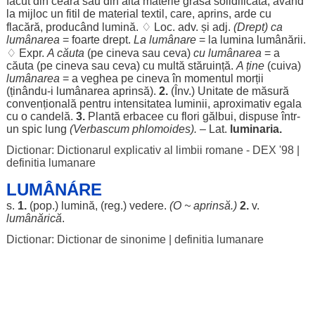
făcut
din
ceară
sau din altă
materie
grasă
solidificată
,
având
la
mijloc
un
fitil
de
material
textil
, care,
aprins
,
arde
cu
flacără
,
producând
lumină
. ♢
Loc
. adv. și adj.
(
Drept
) ca
lumânarea
=
foarte
drept
.
La lumânare
= la
lumina
lumânării
.
♢ Expr.
A
căuta
(pe cineva sau ceva)
cu
lumânarea
= a
căuta
(pe cineva sau ceva) cu
multă
stăruință
.
A ține
(cuiva)
lumânarea
= a
veghea
pe cineva în
momentul
morții
(ținându-i
lumânarea
aprinsă
).
2.
(Înv.)
Unitate
de
măsură
convențională
pentru
intensitatea
luminii
,
aproximativ
egala
cu o
candelă
.
3.
Plantă
erbacee
cu
flori
gălbui
,
dispuse
într-
un
spic
lung
(
Verbascum
phlomoides
).
– Lat.
luminaria.
Dictionar: Dictionarul explicativ al limbii romane - DEX '98
|
definitia lumanare
LUMÂNÁRE
s.
1.
(pop.)
lumină
, (
reg
.)
vedere
.
(O ~
aprinsă
.)
2.
v.
lumânărică
.
Dictionar: Dictionar de sinonime
|
definitia lumanare