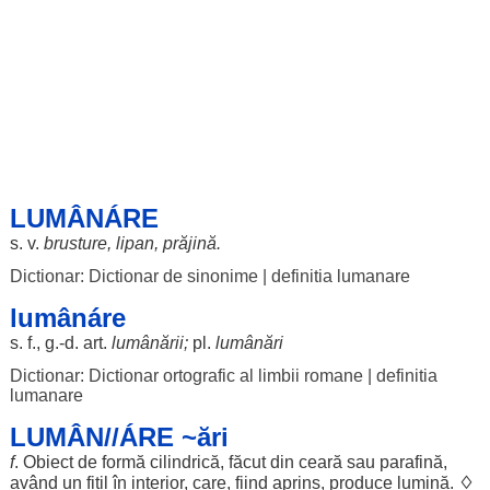
LUMÂNÁRE
s. v.
brusture
,
lipan
,
prăjină
.
Dictionar: Dictionar de sinonime
|
definitia lumanare
lumânáre
s. f., g.-d.
art
.
lumânării
;
pl.
lumânări
Dictionar: Dictionar ortografic al limbii romane
|
definitia
lumanare
LUMÂN//ÁRE ~ări
f
.
Obiect
de
formă
cilindrică
,
făcut
din
ceară
sau
parafină
,
având
un
fitil
în
interior
, care,
fiind
aprins
,
produce
lumină
.
♢