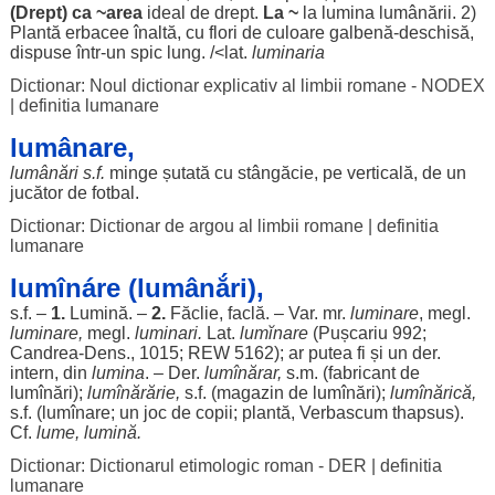
(
Drept
) ca ~area
ideal
de
drept
.
La ~
la
lumina
lumânării
. 2)
Plantă
erbacee
înaltă
, cu
flori
de
culoare
galbenă
-
deschisă
,
dispuse
într-un
spic
lung
. /<lat.
luminaria
Dictionar: Noul dictionar explicativ al limbii romane - NODEX
|
definitia lumanare
lumânare,
lumânări
s.f.
minge
șutată
cu
stângăcie
, pe
verticală
, de un
jucător
de
fotbal
.
Dictionar: Dictionar de argou al limbii romane
|
definitia
lumanare
lumînáre (lumânắri),
s.f. –
1.
Lumină
. –
2.
Făclie
,
faclă
. – Var. mr.
luminare
, megl.
luminare
,
megl.
luminari
.
Lat.
lumĭnare
(Pușcariu 992;
Candrea
-
Dens
., 1015; REW 5162);
ar
putea
fi și un der.
intern
, din
lumina
. – Der.
lumînărar,
s.m. (
fabricant
de
lumînări
);
lumînărărie,
s.f. (
magazin
de
lumînări
);
lumînărică,
s.f. (
lumînare
; un
joc
de
copii
;
plantă
,
Verbascum
thapsus
).
Cf.
lume
,
lumină
.
Dictionar: Dictionarul etimologic roman - DER
|
definitia
lumanare