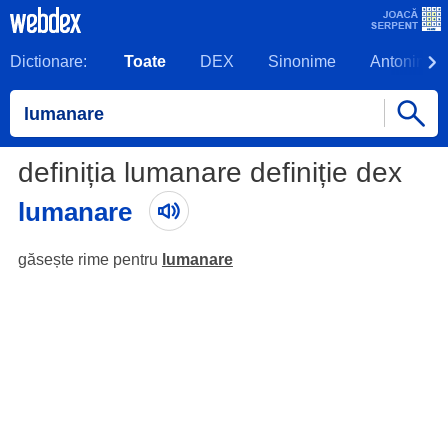
Dictionare:
Toate
DEX
Sinonime
Antonime
definiția lumanare definiție dex
lumanare
găsește rime pentru
lumanare