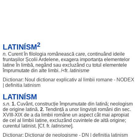
2
LATINÍSM
n.
Curent
în
filologia
românească
care,
continuând
ideile
fruntașilor
Școlii
Ardelene
,
exagera
importanța
elementelor
latine
în
limbă
,
negând
sau
excluzând
cu
totul
elementele
împrumutate
din alte
limbi
. /<fr.
latinisme
Dictionar: Noul dictionar explicativ al limbii romane - NODEX
|
definitia latinism
LATINÍSM
s.n.
1.
Cuvânt
,
construcție
împrumutate
din
latină
;
neologism
de
origine
latină
.
2.
Tendință
a unor
lingviști
români
din
sec
.
XVIII-XIX de a da
limbii
române
un
aspect
cât mai
apropiat
de cel al
limbii
latine
,
excluzând
cuvintele
de altă
origine
;
curentul
latinist
. [Cf. fr.
latinisme
].
Dictionar: Dictionar de neologisme - DN
|
definitia latinism