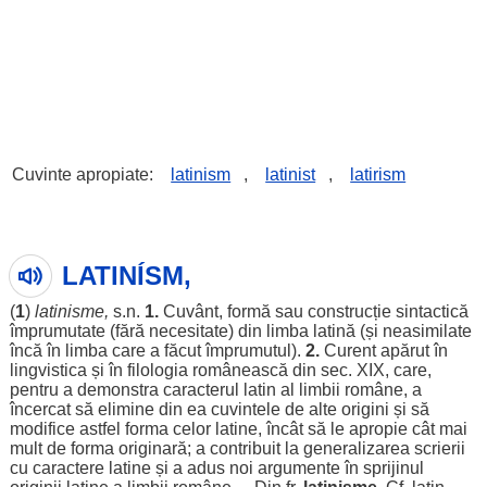
Cuvinte apropiate:
latinism
,
latinist
,
latirism
LATINÍSM,
(
1
)
latinisme
,
s.n.
1.
Cuvânt
,
formă
sau
construcție
sintactică
împrumutate
(
fără
necesitate
) din
limba
latină
(și
neasimilate
încă
în
limba
care a
făcut
împrumutul
).
2.
Curent
apărut
în
lingvistica
și în
filologia
românească
din
sec
. XIX, care,
pentru
a
demonstra
caracterul
latin
al
limbii
române
, a
încercat
să
elimine
din ea
cuvintele
de alte
origini
și să
modifice
astfel
forma
celor
latine
,
încât
să
le
apropie
cât mai
mult
de
forma
originară
; a
contribuit
la
generalizarea
scrierii
cu
caractere
latine
și a
adus
noi
argumente
în
sprijinul