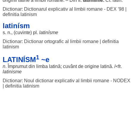
originii
latine
a
limbii
române
. – Din fr.
latinisme
.
Cf.
latin
.
Dictionar: Dictionarul explicativ al limbii romane - DEX '98
|
definitia latinism
latinísm
s. n., (
cuvinte
) pl.
latinísme
Dictionar: Dictionar ortografic al limbii romane
|
definitia
latinism
1
LATINÍSM
~e
n
.
Împrumut
din
limba
latină
;
cuvânt
de
origine
latină
. /<fr.
latinisme
Dictionar: Noul dictionar explicativ al limbii romane - NODEX
|
definitia latinism