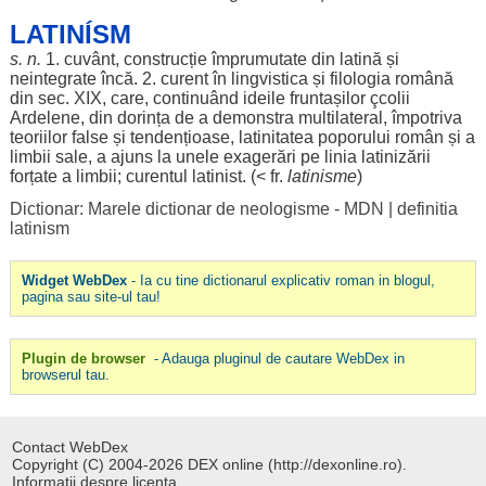
LATINÍSM
s. n.
1.
cuvânt
,
construcție
împrumutate
din
latină
și
neintegrate
încă
. 2.
curent
în
lingvistica
și
filologia
română
din
sec
. XIX, care,
continuând
ideile
fruntașilor
çcolii
Ardelene
, din
dorința
de a
demonstra
multilateral
,
împotriva
teoriilor
false
și
tendențioase
,
latinitatea
poporului
român
și a
limbii
sale
, a
ajuns
la unele
exagerări
pe
linia
latinizării
forțate
a
limbii
;
curentul
latinist
. (< fr.
latinisme
)
Dictionar: Marele dictionar de neologisme - MDN
|
definitia
latinism
Widget WebDex
- Ia cu tine dictionarul explicativ roman in blogul,
pagina sau site-ul tau!
Plugin de browser
- Adauga pluginul de cautare WebDex in
browserul tau.
Contact WebDex
Copyright (C) 2004-2026 DEX online (http://dexonline.ro).
Informatii despre licenta