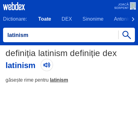
Dictionare:
Toate
DEX
Sinonime
Antonime
definiția latinism definiție dex
latinism
găsește rime pentru
latinism