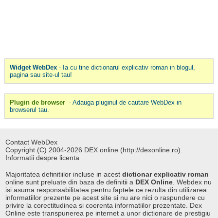
Widget WebDex
- Ia cu tine dictionarul explicativ roman in blogul,
pagina sau site-ul tau!
Plugin de browser
- Adauga pluginul de cautare WebDex in
browserul tau.
Contact WebDex
Copyright (C) 2004-2026 DEX online (http://dexonline.ro).
Informatii despre licenta
Majoritatea definitiilor incluse in acest
dictionar explicativ roman
online sunt preluate din baza de definitii a
DEX Online
. Webdex nu
isi asuma responsabilitatea pentru faptele ce rezulta din utilizarea
informatiilor prezente pe acest site si nu are nici o raspundere cu
privire la corectitudinea si coerenta informatiilor prezentate. Dex
Online este transpunerea pe internet a unor dictionare de prestigiu