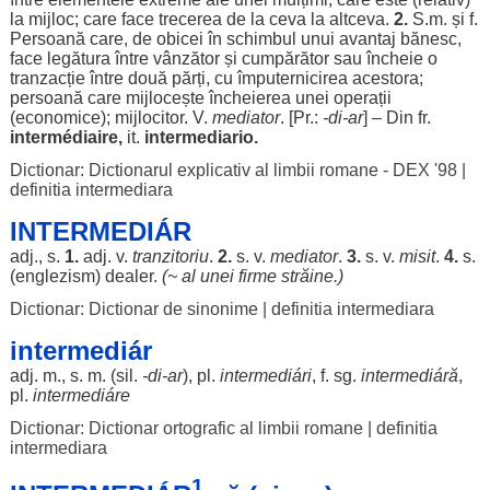
la
mijloc
; care
face
trecerea
de la ceva la
altceva
.
2.
S.m. și f.
Persoană
care, de
obicei
în
schimbul
unui
avantaj
bănesc
,
face
legătura
între
vânzător
și
cumpărător
sau
încheie
o
tranzacție
între
două
părți
, cu
împuternicirea
acestora
;
persoană
care
mijlocește
încheierea
unei
operații
(
economice
);
mijlocitor
. V.
mediator
. [Pr.:
-
di
-
ar
] – Din fr.
intermédiaire,
it.
intermediario.
Dictionar: Dictionarul explicativ al limbii romane - DEX '98
|
definitia intermediara
INTERMEDIÁR
adj., s.
1.
adj. v.
tranzitoriu
.
2.
s. v.
mediator
.
3.
s. v.
misit
.
4.
s.
(
englezism
)
dealer
.
(~ al unei
firme
străine
.)
Dictionar: Dictionar de sinonime
|
definitia intermediara
intermediár
adj. m., s. m. (
sil
.
-
di
-
ar
), pl.
intermediári
, f. sg.
intermediáră
,
pl.
intermediáre
Dictionar: Dictionar ortografic al limbii romane
|
definitia
intermediara
1