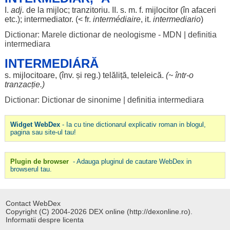
I.
adj.
de la
mijloc
;
tranzitoriu
. II. s. m. f.
mijlocitor
(în
afaceri
etc.);
intermediator
. (< fr.
intermédiaire
, it.
intermediario
)
Dictionar: Marele dictionar de neologisme - MDN
|
definitia
intermediara
INTERMEDIÁRĂ
s.
mijlocitoare
, (înv. și
reg
.)
telăliță
,
teleleică
.
(~ într-o
tranzacție
.)
Dictionar: Dictionar de sinonime
|
definitia intermediara
Widget WebDex
- Ia cu tine dictionarul explicativ roman in blogul,
pagina sau site-ul tau!
Plugin de browser
- Adauga pluginul de cautare WebDex in
browserul tau.
Contact WebDex
Copyright (C) 2004-2026 DEX online (http://dexonline.ro).
Informatii despre licenta