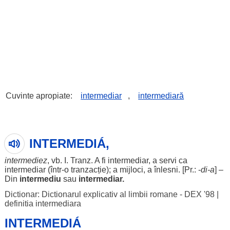
Cuvinte apropiate:
intermediar
,
intermediară
INTERMEDIÁ,
intermediez
, vb. I. Tranz. A fi
intermediar
, a
servi
ca
intermediar
(într-o
tranzacție
); a
mijloci
, a
înlesni
. [Pr.: -
di
-a
] –
Din
intermediu
sau
intermediar
.
Dictionar: Dictionarul explicativ al limbii romane - DEX '98
|
definitia intermediara
INTERMEDIÁ