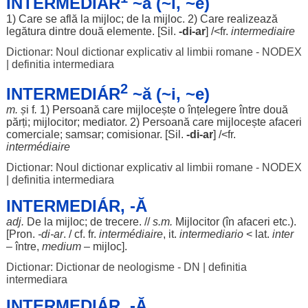
INTERMEDIÁR
~ă (~i, ~e)
1) Care se
află
la
mijloc
; de la
mijloc
. 2) Care
realizează
legătura
dintre
două
elemente
. [
Sil
.
-
di
-
ar
] /<fr.
intermediaire
Dictionar: Noul dictionar explicativ al limbii romane - NODEX
|
definitia intermediara
2
INTERMEDIÁR
~ă (~i, ~e)
m.
ș
i f
.
1)
Persoană
care
mijlocește
o
înțelegere
între
două
părți
;
mijlocitor
;
mediator
. 2)
Persoană
care
mijlocește
afaceri
comerciale
;
samsar
;
comisionar
. [
Sil
.
-
di
-
ar
] /<fr.
intermédiaire
Dictionar: Noul dictionar explicativ al limbii romane - NODEX
|
definitia intermediara
INTERMEDIÁR, -Ă
adj.
De la
mijloc
; de
trecere
. //
s.m.
Mijlocitor
(în
afaceri
etc.).
[Pron.
-
di
-
ar
. / cf. fr.
intermédiaire
, it.
intermediario
< lat.
inter
–
între
,
medium
–
mijloc
].
Dictionar: Dictionar de neologisme - DN
|
definitia
intermediara
INTERMEDIÁR, -Ă