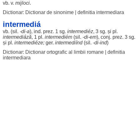
vb. v.
mijloci
.
Dictionar: Dictionar de sinonime
|
definitia intermediara
intermediá
vb. (
sil
.
-
di
-a
), ind. prez. 1 sg.
intermediéz
, 3 sg. și pl.
intermediáză
, 1 pl.
intermediém
(
sil
.
-
di
-em
), conj. prez. 3 sg.
și pl.
intermediéze
;
ger
.
intermediínd
(
sil
.
-
di
-ind
)
Dictionar: Dictionar ortografic al limbii romane
|
definitia
intermediara