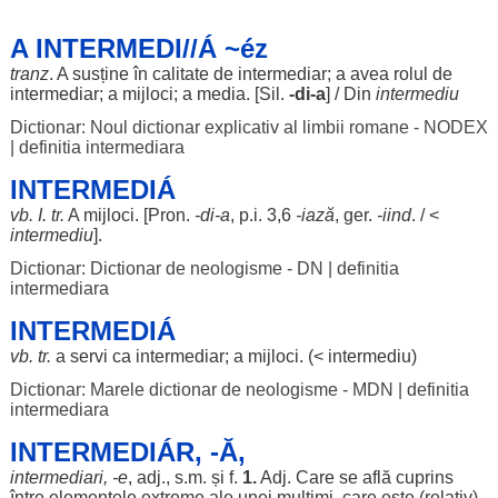
A INTERMEDI//Á ~éz
tranz
. A
susține
în
calitate
de
intermediar
; a avea
rolul
de
intermediar
; a
mijloci
; a
media
. [
Sil
.
-
di
-a
] / Din
intermediu
Dictionar: Noul dictionar explicativ al limbii romane - NODEX
|
definitia intermediara
INTERMEDIÁ
vb. I. tr.
A
mijloci
. [Pron.
-
di
-a
, p.i. 3,6
-iază
,
ger
.
-iind
. / <
intermediu
].
Dictionar: Dictionar de neologisme - DN
|
definitia
intermediara
INTERMEDIÁ
vb. tr.
a
servi
ca
intermediar
; a
mijloci
. (<
intermediu
)
Dictionar: Marele dictionar de neologisme - MDN
|
definitia
intermediara
INTERMEDIÁR, -Ă,
intermediari
, -e
, adj., s.m. și f.
1.
Adj. Care se
află
cuprins
între
elementele
extreme
ale
unei
mulțimi
, care este (
relativ
)