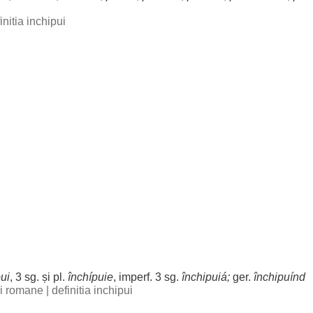
initia inchipui
ui
, 3 sg. și pl.
închípuie
, imperf. 3 sg.
închipuiá
;
ger
.
închipuínd
bii romane
|
definitia inchipui