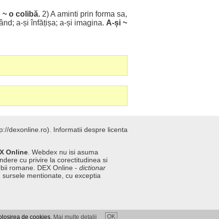
.
~ o
colibă
.
2) A
aminti
prin
forma
sa,
ând
; a-și
înfățișa
; a-și
imagina
.
A-și ~
://dexonline.ro).
Informatii despre licenta
X Online
. Webdex nu isi asuma
ndere cu privire la corectitudinea si
imbii romane. DEX Online -
dictionar
n sursele mentionate, cu exceptia
OK
folosirea de cookies.
Mai multe detalii