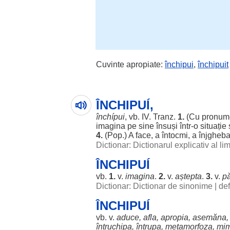
Cuvinte apropiate:
închipui
,
închipuit
ÎNCHIPUÍ,
închípui
, vb.
IV
. Tranz.
1.
(Cu
pronum
imagina
pe
sine
însuși
într-o
situație
4.
(Pop.) A
face
, a
întocmi
, a
înjgheb
Dictionar: Dictionarul explicativ al l
ÎNCHIPUÍ
vb.
1.
v.
imagina
.
2.
v.
aștepta
.
3.
v.
p
Dictionar: Dictionar de sinonime
|
def
ÎNCHIPUÍ
vb. v.
aduce
,
afla
,
apropia
,
asemăna
întruchipa
,
întrupa
,
metamorfoza
,
mi