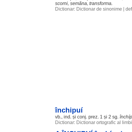
scorni
,
semăna
,
transforma
.
Dictionar: Dictionar de sinonime
|
def
închipuí
vb., ind. și conj. prez. 1 și 2 sg.
închíp
Dictionar: Dictionar ortografic al lim