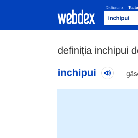
Dictionare:
Toate
definiția inchipui d
inchipui
găs