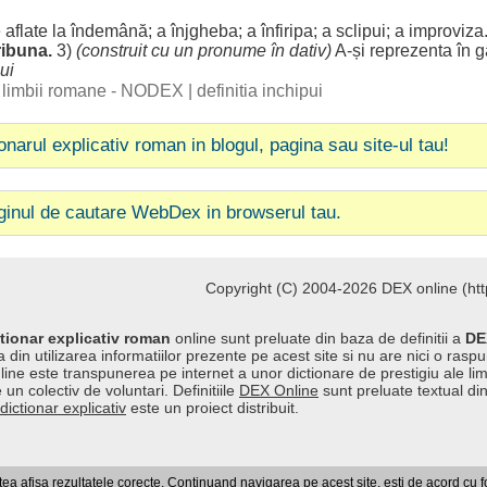
e
aflate
la
îndemână
; a
înjgheba
; a
înfiripa
; a
sclipui
; a
improviza
ribuna
.
3)
(
construit
cu un
pronume
în
dativ
)
A-și
reprezenta
în
g
ui
al limbii romane - NODEX
|
definitia inchipui
ionarul explicativ roman in blogul, pagina sau site-ul tau!
ginul de cautare WebDex in browserul tau.
Copyright (C) 2004-2026 DEX online (http
tionar explicativ roman
online sunt preluate din baza de definitii a
DE
 din utilizarea informatiilor prezente pe acest site si nu are nici o raspu
line este transpunerea pe internet a unor dictionare de prestigiu ale l
 un colectiv de voluntari. Definitiile
DEX Online
sunt preluate textual di
dictionar explicativ
este un proiect distribuit.
a afisa rezultatele corecte. Continuand navigarea pe acest site, esti de acord cu 