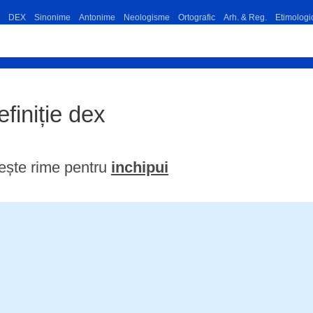
DEX
Sinonime
Antonime
Neologisme
Ortografic
Arh. & Reg.
Etimologi
efiniție dex
ește rime pentru
inchipui