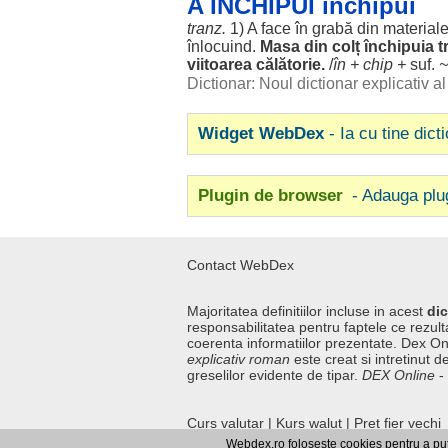
A ÎNCHIPUÍ închípui
tranz.
1) A
face
în
grabă
din
material
înlocuind
.
Masa
din
colț
închipuia
t
viitoarea
călătorie
.
/
în +
chip
+
suf.
~
Dictionar: Noul dictionar explicativ 
Widget WebDex
- Ia cu tine dict
Plugin de browser
- Adauga plu
Contact WebDex
Majoritatea definitiilor incluse in acest
dic
responsabilitatea pentru faptele ce rezulta
coerenta informatiilor prezentate. Dex On
explicativ roman
este creat si intretinut de
greselilor evidente de tipar.
DEX Online
-
Curs valutar
|
Kurs walut
|
Pret fier vechi
Webdex.ro foloseste cookies pentru a pute