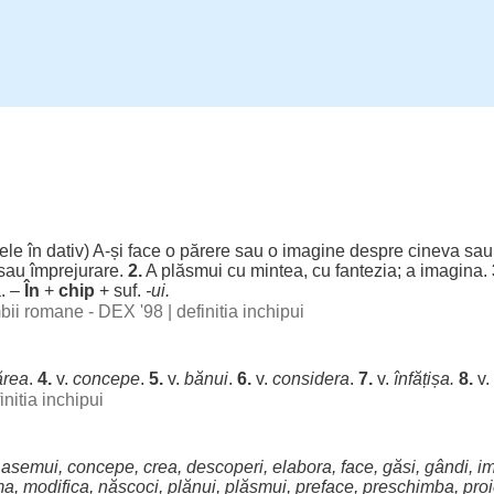
ele
în
dativ
) A-și
face
o
părere
sau o
imagine
despre
cineva sau
sau
împrejurare
.
2.
A
plăsmui
cu
mintea
, cu
fantezia
; a
imagina
.
a
. –
În
+
chip
+ suf.
-
ui
.
imbii romane - DEX '98
|
definitia inchipui
ărea
.
4.
v.
concepe
.
5.
v.
bănui
.
6.
v.
considera
.
7.
v.
înfățișa
.
8.
v.
initia inchipui
,
asemui
,
concepe
,
crea
,
descoperi
,
elabora
,
face
,
găsi
,
gândi
,
i
ma
,
modifica
,
născoci
,
plănui
,
plăsmui
,
preface
,
preschimba
,
pro