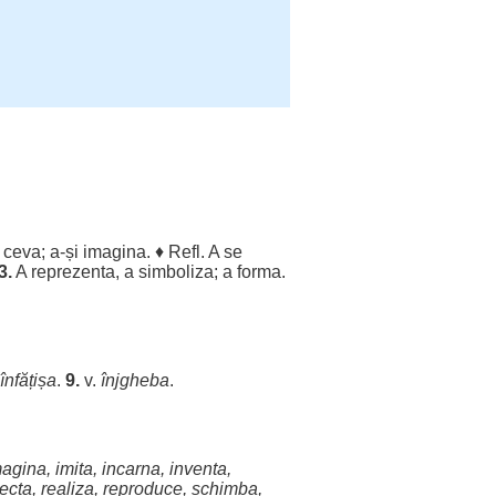
 ceva; a-și
imagina
. ♦ Refl. A se
3.
A
reprezenta
, a
simboliza
; a
forma
.
înfățișa
.
9.
v.
înjgheba
.
magina
,
imita
,
incarna
,
inventa
,
iecta
,
realiza
,
reproduce
,
schimba
,