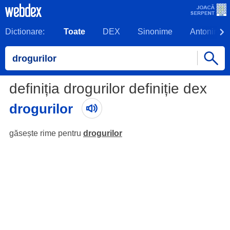
Dictionare:
Toate
DEX
Sinonime
Antonime
definiția drogurilor definiție dex
drogurilor
găsește rime pentru
drogurilor