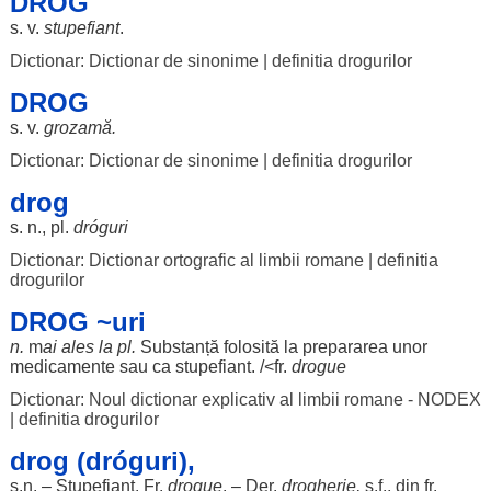
DROG
s. v.
stupefiant
.
Dictionar: Dictionar de sinonime
|
definitia drogurilor
DROG
s. v.
grozamă
.
Dictionar: Dictionar de sinonime
|
definitia drogurilor
drog
s. n., pl.
dróguri
Dictionar: Dictionar ortografic al limbii romane
|
definitia
drogurilor
DROG ~uri
n.
m
ai
ales
la pl.
Substanță
folosită
la
prepararea
unor
medicamente
sau ca
stupefiant
. /<fr.
drogue
Dictionar: Noul dictionar explicativ al limbii romane - NODEX
|
definitia drogurilor
drog (dróguri),
s.n. –
Stupefiant
. Fr.
drogue
. – Der.
drogherie
,
s.f., din fr.