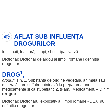
AFLAT SUB INFLUENȚA
DROGURILOR
futut
,
hait
,
luat
,
prăjit
,
rupt
, shot, tripat,
varză
.
Dictionar: Dictionar de argou al limbii romane
|
definitia
drogurilor
1
DROG
,
droguri
,
s.n.
1.
Substanță
de
origine
vegetală
,
animală
sau
minerală
care se
întrebuințează
la
prepararea
unor
medicamente
și ca
stupefiant
.
2.
(Fam.)
Medicament
. – Din fr.
drogue.
Dictionar: Dictionarul explicativ al limbii romane - DEX '98
|
definitia drogurilor