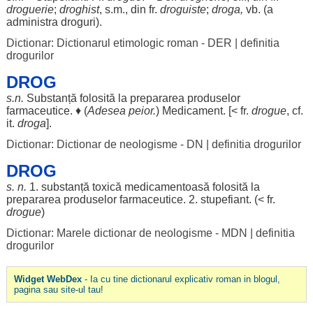
droguerie
;
droghist
, s.m., din fr.
droguiste
;
droga
,
vb. (a
administra
droguri
).
Dictionar: Dictionarul etimologic roman - DER
|
definitia
drogurilor
DROG
s.n.
Substanță
folosită
la
prepararea
produselor
farmaceutice
. ♦ (
Adesea
peior.
)
Medicament
. [< fr.
drogue
, cf.
it.
droga
].
Dictionar: Dictionar de neologisme - DN
|
definitia drogurilor
DROG
s. n.
1.
substanță
toxică
medicamentoasă
folosită
la
prepararea
produselor
farmaceutice
. 2.
stupefiant
. (< fr.
drogue
)
Dictionar: Marele dictionar de neologisme - MDN
|
definitia
drogurilor
Widget WebDex
- Ia cu tine dictionarul explicativ roman in blogul,
pagina sau site-ul tau!