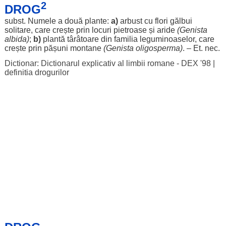
2
DROG
subst.
Numele
a
două
plante:
a)
arbust
cu
flori
gălbui
solitare
, care
crește
prin
locuri
pietroase
și
aride
(
Genista
albida)
;
b)
plantă
târâtoare
din
familia
leguminoaselor
, care
crește
prin
pășuni
montane
(
Genista
oligosperma)
. –
Et
.
nec
.
Dictionar: Dictionarul explicativ al limbii romane - DEX '98
|
definitia drogurilor