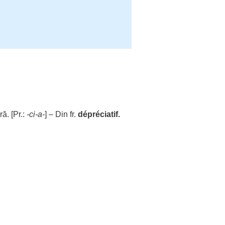
ră
. [Pr.:
-ci-a-
] – Din fr.
dépréciatif.