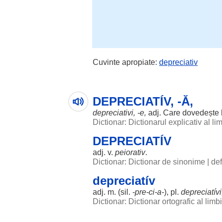
Cuvinte apropiate:
depreciativ
DEPRECIATÍV, -Ă,
depreciativi
, -e,
adj. Care
dovedește
Dictionar: Dictionarul explicativ al l
DEPRECIATÍV
adj. v.
peiorativ
.
Dictionar: Dictionar de sinonime
|
def
depreciatív
adj. m. (
sil
.
-pre-ci-a-
), pl.
depreciatívi
Dictionar: Dictionar ortografic al lim