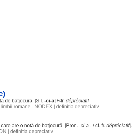
e)
tă
de
batjocură
. [
Sil
.
-ci-a
] /<fr.
dépréciatif
al limbii romane - NODEX
|
definitia depreciativ
, care are o
notă
de
batjocură
. [Pron.
-ci-a-
. / cf. fr.
dépréciatif
].
 DN
|
definitia depreciativ