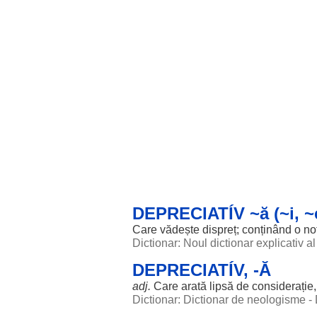
DEPRECIATÍV ~ă (~i, ~
Care
vădește
dispreț
;
conținând
o
no
Dictionar: Noul dictionar explicativ 
DEPRECIATÍV, -Ă
adj.
Care
arată
lipsă
de
considerație
Dictionar: Dictionar de neologisme -