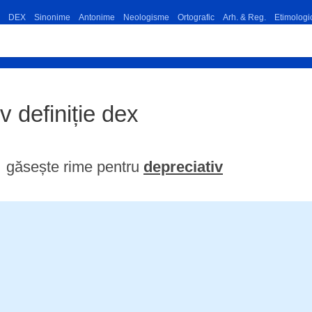
DEX
Sinonime
Antonime
Neologisme
Ortografic
Arh. & Reg.
Etimologi
iv definiție dex
găsește rime pentru
depreciativ