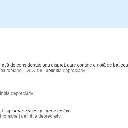
lipsă
de
considerație
sau
dispreț
, care
conține
o
notă
de
batjocu
imbii romane - DEX '98
|
definitia depreciativ
initia depreciativ
;
f. sg.
depreciatívă
,
pl.
depreciatíve
bii romane
|
definitia depreciativ