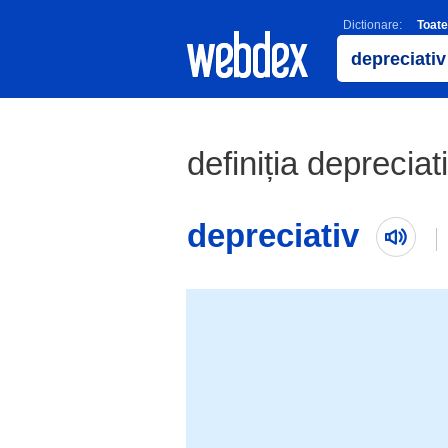
Dictionare:
Toate
definiția depreciat
depreciativ