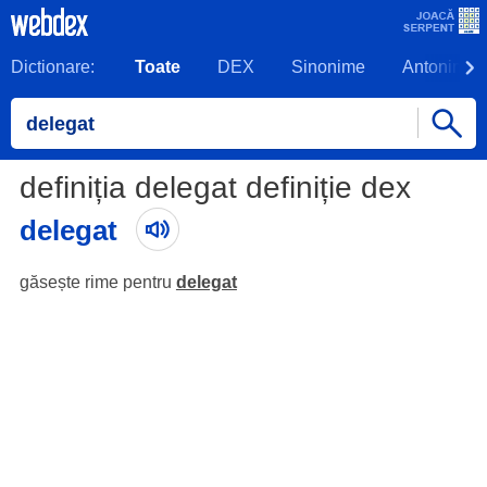
Dictionare:
Toate
DEX
Sinonime
Antonime
definiția delegat definiție dex
delegat
găsește rime pentru
delegat