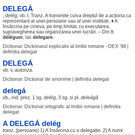
DELEGÁ
,
delég
,
vb. I. Tranz. A
transmite
cuiva
dreptul
de a
acționa
ca
reprezentant
al unei
persoane
sau al unei
instituții
. ♦ A
însărcina
pe cineva, pe
timp
limitat
, cu
executarea
,
supravegherea
sau
organizarea
unei
lucrări
. – Din fr.
déléguer
, lat.
delegare
.
Dictionar: Dictionarul explicativ al limbii romane - DEX '98
|
definitia delegat
DELEGÁ
vb. v.
autoriza
.
Dictionar: Dictionar de sinonime
|
definitia delegat
delegá
vb., ind. prez. 1 sg.
delég
,
3 sg. și pl.
deleágă
Dictionar: Dictionar ortografic al limbii romane
|
definitia
delegat
A DELEGÁ delég
tranz. (
persoane
)
1) A
însărcina
cu o
delegație
. 2) A
numi