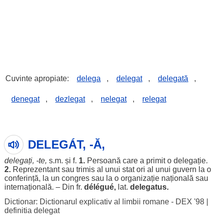
Cuvinte apropiate:
delega
,
delegat
,
delegată
,
denegat
,
dezlegat
,
nelegat
,
relegat
DELEGÁT, -Ă,
delegați
, -te,
s.m. și f.
1.
Persoană
care a
primit
o
delegație
.
2.
Reprezentant
sau
trimis
al unui
stat
ori al unui
guvern
la o
conferință
, la un
congres
sau la o
organizație
națională
sau
internațională
. – Din fr.
délégué,
lat.
delegatus.
Dictionar: Dictionarul explicativ al limbii romane - DEX '98
|
definitia delegat