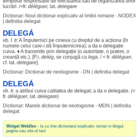
temporar
responsabil
de
efectuarea
sau de
organizarea
unor
lucrări
. /<fr.
déléguer,
lat.
delegare
Dictionar: Noul dictionar explicativ al limbii romane - NODEX
|
definitia delegat
DELEGÁ
vb. I. tr.
A
împuternici
pe cineva cu
dreptul
de a
acționa
(în
numele
celui care-i dă
împuternicirea
); a da o
delegație
cuiva. ♦ A
transmite
prin
delegație
(o
autoritate
, o
putere
, o
creanță
etc.). [P.i.
delég
, se
conjugă
ca
lega
. / < fr.
déléguer
,
cf. lat.
delegare
].
Dictionar: Dictionar de neologisme - DN
|
definitia delegat
DELEGÁ
vb. tr.
a
atribui
cuiva
calitatea
de delegat; a da o
delegație
. (<
fr.
déléguer
, lat.
delegare
)
Dictionar: Marele dictionar de neologisme - MDN
|
definitia
delegat
Widget WebDex
- Ia cu tine dictionarul explicativ roman in blogul,
pagina sau site-ul tau!