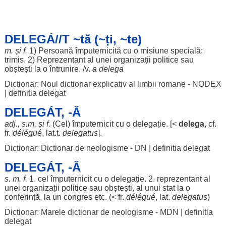
DELEGÁ//T ~tă (~ți, ~te)
m. și f.
1)
Persoană
împuternicită
cu o
misiune
specială
;
trimis
. 2)
Reprezentant
al unei
organizații
politice
sau
obștești
la o
întrunire
. /v.
a
delega
Dictionar: Noul dictionar explicativ al limbii romane - NODEX
|
definitia delegat
DELEGÁT, -Ă
adj., s.m. și f.
(Cel)
împuternicit
cu o
delegație
. [<
delega
, cf.
fr.
délégué
, lat.t.
delegatus
].
Dictionar: Dictionar de neologisme - DN
|
definitia delegat
DELEGÁT, -Ă
s. m. f.
1. cel
împuternicit
cu o
delegație
. 2.
reprezentant
al
unei
organizații
politice
sau
obștești
, al unui
stat
la o
conferință
, la un
congres
etc. (< fr.
délégué
, lat.
delegatus
)
Dictionar: Marele dictionar de neologisme - MDN
|
definitia
delegat