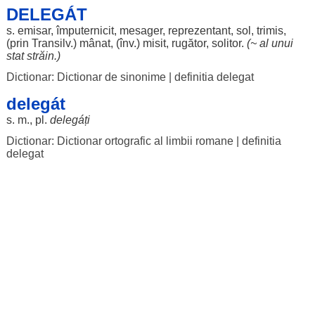
DELEGÁT
s.
emisar
,
împuternicit
,
mesager
,
reprezentant
,
sol
,
trimis
,
(prin Transilv.)
mânat
, (înv.)
misit
,
rugător
,
solitor
.
(~ al unui
stat
străin
.)
Dictionar: Dictionar de sinonime
|
definitia delegat
delegát
s. m., pl.
delegáți
Dictionar: Dictionar ortografic al limbii romane
|
definitia
delegat