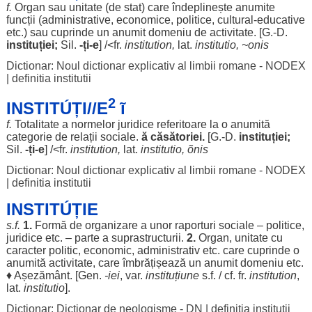
f.
Organ
sau
unitate
(de
stat
) care
îndeplinește
anumite
funcții
(
administrative
,
economice
,
politice
,
cultural
-
educative
etc.) sau
cuprinde
un
anumit
domeniu
de
activitate
. [G.-D.
instituției
;
Sil
.
-ți-e
] /<fr.
institution,
lat.
institutio, ~onis
Dictionar: Noul dictionar explicativ al limbii romane - NODEX
|
definitia institutii
2
INSTITÚȚI//E
ĩ
f.
Totalitate
a
normelor
juridice
referitoare
la o
anumită
categorie
de
relații
sociale
.
ă
căsătoriei
.
[G.-D.
instituției
;
Sil
.
-ți-e
] /<fr.
institution,
lat.
institutio, õnis
Dictionar: Noul dictionar explicativ al limbii romane - NODEX
|
definitia institutii
INSTITÚȚIE
s.f.
1.
Formă
de
organizare
a unor
raporturi
sociale
–
politice
,
juridice
etc. –
parte
a
suprastructurii
.
2.
Organ
,
unitate
cu
caracter
politic
,
economic
,
administrativ
etc. care
cuprinde
o
anumită
activitate
, care
îmbrățișează
un
anumit
domeniu
etc.
♦
Așezământ
. [
Gen
.
-
iei
, var.
instituțiune
s.f. / cf. fr.
institution
,
lat.
institutio
].
Dictionar: Dictionar de neologisme - DN
|
definitia institutii