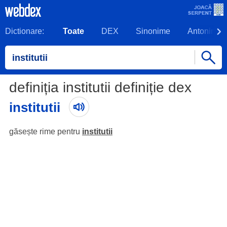
Dictionare:
Toate
DEX
Sinonime
Antonime
definiția institutii definiție dex
institutii
găsește rime pentru
institutii