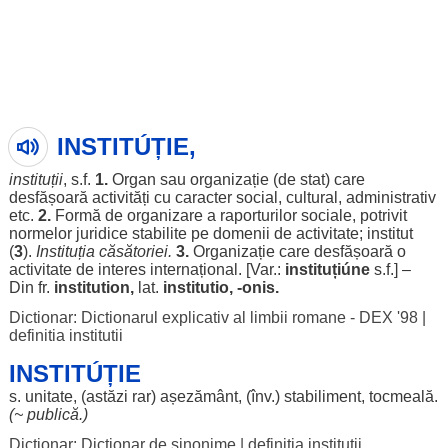
INSTITÚȚIE,
instituții
, s.f.
1.
Organ
sau
organizație
(de
stat
) care
desfășoară
activități
cu
caracter
social
,
cultural
,
administrativ
etc.
2.
Formă
de
organizare
a
raporturilor
sociale
,
potrivit
normelor
juridice
stabilite
pe
domenii
de
activitate
;
institut
(
3
).
Instituția
căsătoriei
.
3.
Organizație
care
desfășoară
o
activitate
de
interes
internațional
. [Var.:
instituțiúne
s.f.] –
Din fr.
institution,
lat.
institutio, -onis.
Dictionar: Dictionarul explicativ al limbii romane - DEX '98
|
definitia institutii
INSTITÚȚIE
s.
unitate
, (
astăzi
rar
)
așezământ
, (înv.)
stabiliment
,
tocmeală
.
(~
publică
.)
Dictionar: Dictionar de sinonime
|
definitia institutii