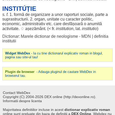
INSTITÚȚIE
s. f.
1.
formă
de
organizare
a unor
raporturi
sociale
,
parte
a
suprastructurii
. 2.
organ
,
unitate
cu
caracter
politic
,
economic
,
administrativ
etc. care
desfășoară
o
anumită
activitate
. ♢
așezământ
. (< fr.
institution
, lat.
institutio
)
Dictionar: Marele dictionar de neologisme - MDN
|
definitia
institutii
Widget WebDex
- Ia cu tine dictionarul explicativ roman in blogul,
pagina sau site-ul tau!
Plugin de browser
- Adauga pluginul de cautare WebDex in
browserul tau.
Contact WebDex
Copyright (C) 2004-2026 DEX online (http://dexonline.ro).
Informatii despre licenta
Majoritatea definitiilor incluse in acest
dictionar explicativ roman
online sunt preluate din baza de definitii a
DEX Online
. Webdex nu