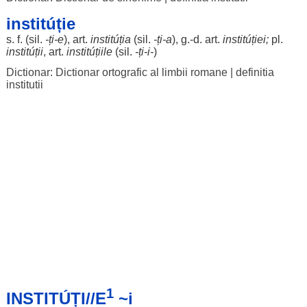
institúție
s. f. (
sil
.
-ți-e
),
art
.
institúția
(
sil
.
-ți-a
), g.-d.
art
.
institúției
;
pl.
institúții
,
art
.
institúțiile
(
sil
.
-ți-i-
)
Dictionar: Dictionar ortografic al limbii romane
|
definitia
institutii
1
INSTITÚȚI//E
~i