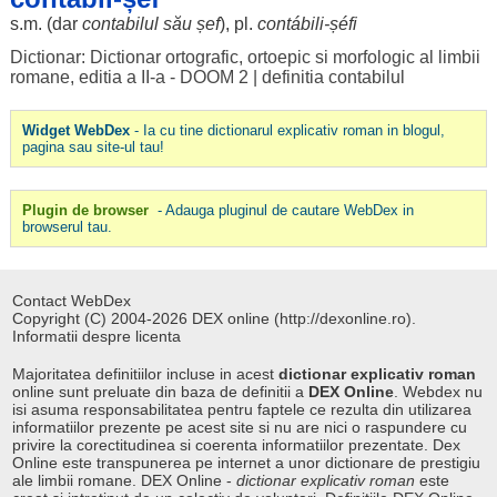
s.m. (
dar
contabilul său
șef
), pl.
contábili
-
șéfi
Dictionar: Dictionar ortografic, ortoepic si morfologic al limbii
romane, editia a II-a - DOOM 2
|
definitia contabilul
Widget WebDex
- Ia cu tine dictionarul explicativ roman in blogul,
pagina sau site-ul tau!
Plugin de browser
- Adauga pluginul de cautare WebDex in
browserul tau.
Contact WebDex
Copyright (C) 2004-2026 DEX online (http://dexonline.ro).
Informatii despre licenta
Majoritatea definitiilor incluse in acest
dictionar explicativ roman
online sunt preluate din baza de definitii a
DEX Online
. Webdex nu
isi asuma responsabilitatea pentru faptele ce rezulta din utilizarea
informatiilor prezente pe acest site si nu are nici o raspundere cu
privire la corectitudinea si coerenta informatiilor prezentate. Dex
Online este transpunerea pe internet a unor dictionare de prestigiu
ale limbii romane. DEX Online -
dictionar explicativ roman
este