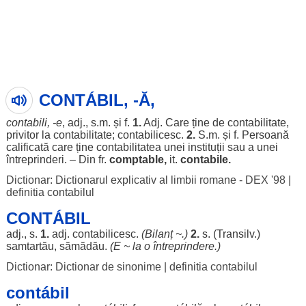
CONTÁBIL, -Ă,
contabili
, -e
, adj., s.m. și f.
1.
Adj. Care ține de
contabilitate
,
privitor
la
contabilitate
;
contabilicesc
.
2.
S.m. și f.
Persoană
calificată
care ține
contabilitatea
unei
instituții
sau a unei
întreprinderi
. – Din fr.
comptable,
it.
contabile
.
Dictionar: Dictionarul explicativ al limbii romane - DEX '98
|
definitia contabilul
CONTÁBIL
adj., s.
1.
adj.
contabilicesc
.
(
Bilanț
~.)
2.
s. (Transilv.)
samtartău
,
sămădău
.
(E ~ la o
întreprindere
.)
Dictionar: Dictionar de sinonime
|
definitia contabilul
contábil