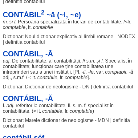
|
definitia contabilul
2
CONTÁBIL
~ă (~i, ~e)
m. și f.
Persoană
specializată
în
lucrări
de
contabilitate
. /<fr.
comptable
, it.
contabile
Dictionar: Noul dictionar explicativ al limbii romane - NODEX
|
definitia contabilul
CONTÁBIL, -Ă
adj.
De
contabilitate
, al
contabilității
. //
s.m. și f.
Specialist
în
contabilitate
;
funcționar
care ține
contabilitatea
unei
întreprinderi
sau a unei
instituții
. [Pl.
-li, -
le
, var.
comptabil
, -
ă
adj., s.m.f. / < it.
contabile
, fr.
comptable
].
Dictionar: Dictionar de neologisme - DN
|
definitia contabilul
CONTÁBIL, -Ă
I.
adj.
referitor
la
contabilitate
. II. s. m. f.
specialist
în
contabilitate
. (< it.
contabile
, fr.
comptable
)
Dictionar: Marele dictionar de neologisme - MDN
|
definitia
contabilul
contábil-șéf