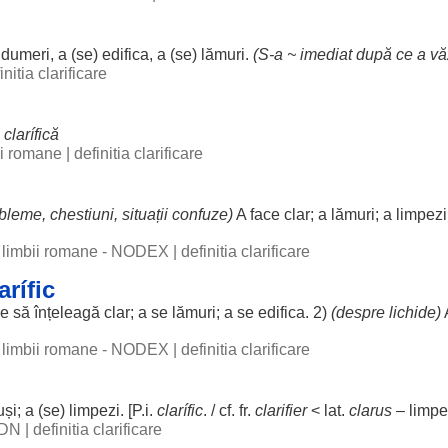
)
dumeri
, a (se)
edifica
, a (se)
lămuri
.
(S-a ~
imediat
după ce a
vă
initia clarificare
.
clarífică
bii romane
|
definitia clarificare
obleme
,
chestiuni
,
situații
confuze
)
A
face
clar
; a
lămuri
; a
limpezi
al limbii romane - NODEX
|
definitia clarificare
rífic
ge
să
înțeleagă
clar
; a se
lămuri
; a se
edifica
. 2)
(
despre
lichide
)
al limbii romane - NODEX
|
definitia clarificare
uși
; a (se)
limpezi
. [P.i.
clarífic
. / cf. fr.
clarifier
< lat.
clarus
–
limp
 DN
|
definitia clarificare