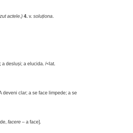
zut
actele
.)
4.
v.
soluționa
.
; a
desluși
; a
elucida
. /<lat.
A
deveni
clar
; a se
face
limpede
; a se
ede
,
facere
– a
face
].