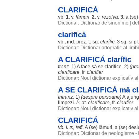
CLARIFICÁ
vb.
1.
v.
lămuri
.
2.
v.
rezolva
.
3.
a (se
Dictionar: Dictionar de sinonime
|
def
clarificá
vb., ind. prez. 1 sg.
clarífic
,
3 sg. și pl
Dictionar: Dictionar ortografic al lim
A CLARIFICÁ clarífic
tranz.
1) A
face
să se
clarifice
. 2)
(
pr
clarificare
, fr.
clarifier
Dictionar: Noul dictionar explicativ 
A SE CLARIFICÁ mă cla
intranz.
1)
(
despre
persoane
)
A
ajun
limpezi
. /<lat.
clarificare
, fr.
clarifier
Dictionar: Noul dictionar explicativ 
CLARIFICÁ
vb. I. tr., refl.
A (se)
lămuri
, a (se)
desl
Dictionar: Dictionar de neologisme -