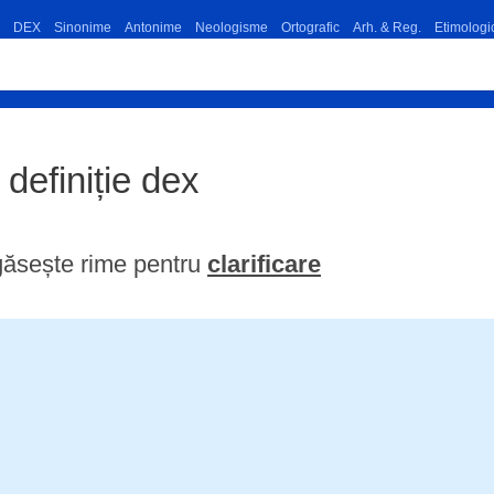
DEX
Sinonime
Antonime
Neologisme
Ortografic
Arh. & Reg.
Etimologi
e definiție dex
găsește rime pentru
clarificare