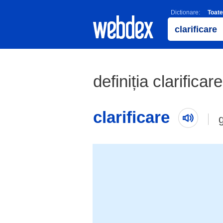
Dictionare:
Toate
definiția clarificar
clarificare