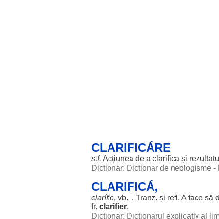
CLARIFICÁRE
s.f.
Acțiunea
de a
clarifica
și
rezultatu
Dictionar: Dictionar de neologisme -
CLARIFICÁ,
clarífic
, vb. I. Tranz. și refl. A
face
să
d
fr.
clarifier
.
Dictionar: Dictionarul explicativ al l