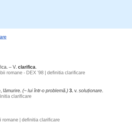
care
fica
. – V.
clarifica
.
imbii romane - DEX '98
|
definitia clarificare
e
,
lămurire
.
(~ lui într-o
problemă
.)
3.
v.
soluționare
.
initia clarificare
bii romane
|
definitia clarificare