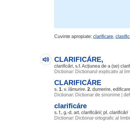
Cuvinte apropiate:
clarificare
,
clasifi
CLARIFICÁRE,
clarificări
, s.f.
Acțiunea
de a (se)
clari
Dictionar: Dictionarul explicativ al l
CLARIFICÁRE
s.
1.
v.
lămurire
.
2.
dumerire
,
edificar
Dictionar: Dictionar de sinonime
|
def
clarificáre
s. f., g.-d.
art
.
clarificării
;
pl.
clarificări
Dictionar: Dictionar ortografic al lim