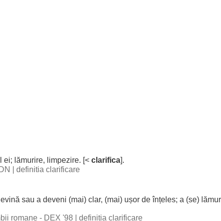
l
ei;
lămurire
,
limpezire
. [<
clarifica
].
 DN
|
definitia clarificare
evină
sau a
deveni
(mai)
clar
, (mai)
ușor
de
înțeles
; a (se)
lămur
imbii romane - DEX '98
|
definitia clarificare