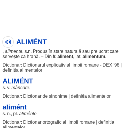
ALIMÉNT
,
alimente
, s.n.
Produs
în
stare
naturală
sau
prelucrat
care
servește
ca
hrană
. – Din fr.
aliment
, lat.
alimentum
.
Dictionar: Dictionarul explicativ al limbii romane - DEX '98
|
definitia alimentelor
ALIMÉNT
s. v.
mâncare
.
Dictionar: Dictionar de sinonime
|
definitia alimentelor
alimént
s. n., pl.
aliménte
Dictionar: Dictionar ortografic al limbii romane
|
definitia
alimentelor