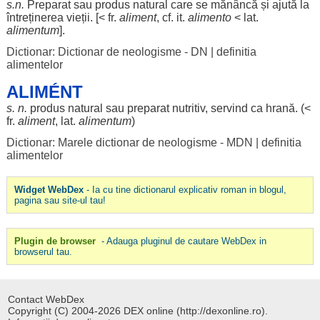
s.n.
Preparat
sau
produs
natural
care se
mănâncă
și
ajută
la
întreținerea
vieții
. [< fr.
aliment
, cf. it.
alimento
< lat.
alimentum
].
Dictionar: Dictionar de neologisme - DN
|
definitia
alimentelor
ALIMÉNT
s. n.
produs
natural
sau
preparat
nutritiv
,
servind
ca
hrană
. (<
fr.
aliment
, lat.
alimentum
)
Dictionar: Marele dictionar de neologisme - MDN
|
definitia
alimentelor
Widget WebDex
- Ia cu tine dictionarul explicativ roman in blogul,
pagina sau site-ul tau!
Plugin de browser
- Adauga pluginul de cautare WebDex in
browserul tau.
Contact WebDex
Copyright (C) 2004-2026 DEX online (http://dexonline.ro).