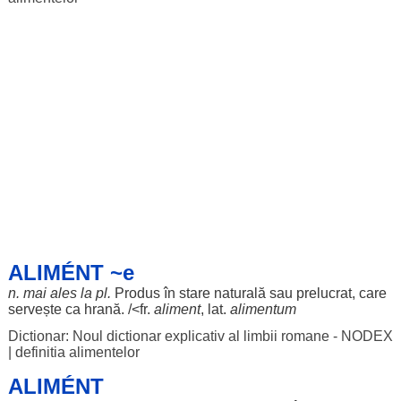
ALIMÉNT ~e
n. mai
ales
la pl.
Produs
în
stare
naturală
sau
prelucrat
, care
servește
ca
hrană
. /<fr.
aliment
, lat.
alimentum
Dictionar: Noul dictionar explicativ al limbii romane - NODEX
|
definitia alimentelor
ALIMÉNT